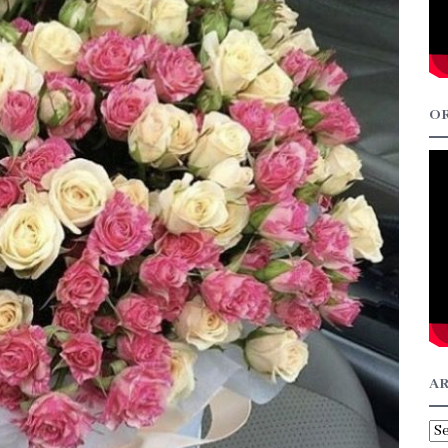
OR
AR
Ar