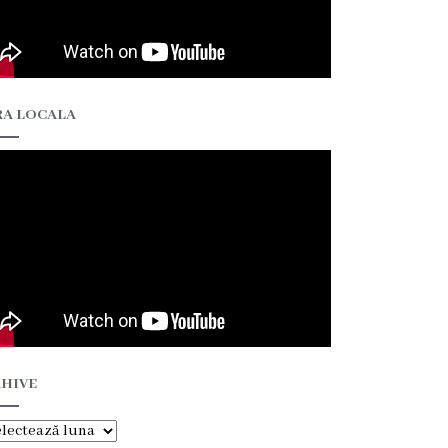
A LOCALA
HIVE
hive