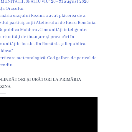
MUNITĂȚII „SPAȚIU VIU” 26–31 august 2026
ața Orașului
imăria orașului Rezina a avut plăcerea de a
zdui participanții Atelierului de lucru România
Republica Moldova „Comunități inteligente:
ortunități de finanțare și provocări în
munitățile locale din România și Republica
ldova”
ertizare meteorologică: Cod galben de pericol de
cendiu
LINDĂTORI ȘI URĂTORI LA PRIMĂRIA
ZINA