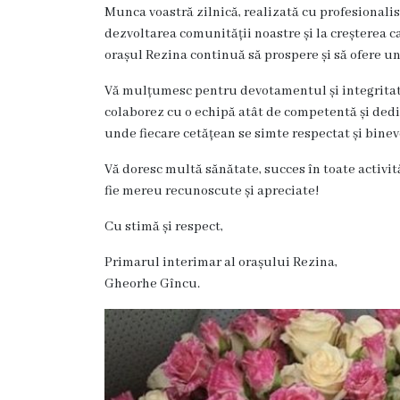
Rezina
Munca voastră zilnică, realizată cu profesionalis
dezvoltarea comunității noastre și la creșterea cal
Primăria
orașul Rezina continuă să prospere și să ofere un
Vă mulțumesc pentru devotamentul și integritate
Zile
colaborez cu o echipă atât de competentă și ded
de
unde fiecare cetățean se simte respectat și binev
audiență
Vă doresc multă sănătate, succes în toate activităț
fie mereu recunoscute și apreciate!
Primarul
Cu stimă și respect,
Aparatul
Primarul interimar al orașului Rezina,
Gheorhe Gîncu.
primăriei
Competențele
primarului