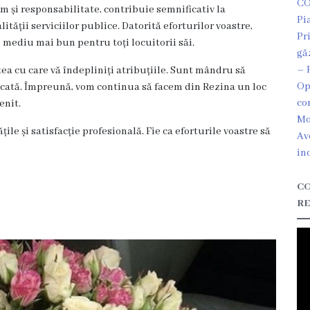
CO
m și responsabilitate, contribuie semnificativ la
Pi
ității serviciilor publice. Datorită eforturilor voastre,
Pr
 mediu mai bun pentru toți locuitorii săi.
gă
– 
a cu care vă îndepliniți atribuțiile. Sunt mândru să
Op
icată. Împreună, vom continua să facem din Rezina un loc
co
enit.
Mo
ile și satisfacție profesională. Fie ca eforturile voastre să
Av
in
CO
RE