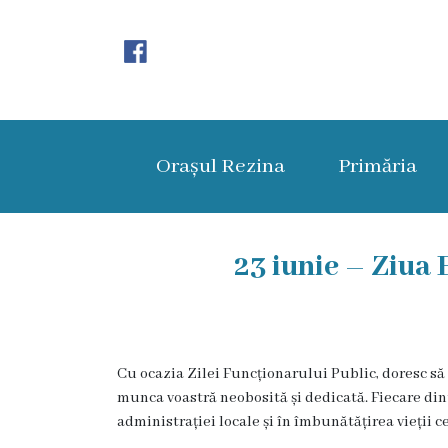
Orașul
Rezina
Orașul Rezina
Primăria
Istoria
orașului
Amalgamare
23 iunie – Ziua
UAT
Rezina
Cu ocazia Zilei Funcționarului Public, doresc să 
Lucru
munca voastră neobosită și dedicată. Fiecare dint
în
administrației locale și în îmbunătățirea vieții ce