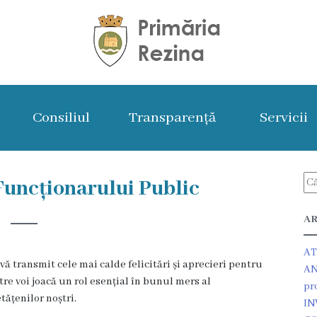
Consiliul
Transparență
Servicii
 Funcționarului Public
AR
AT
vă transmit cele mai calde felicitări și aprecieri pentru
AN
re voi joacă un rol esențial în bunul mers al
pr
tățenilor noștri.
IN