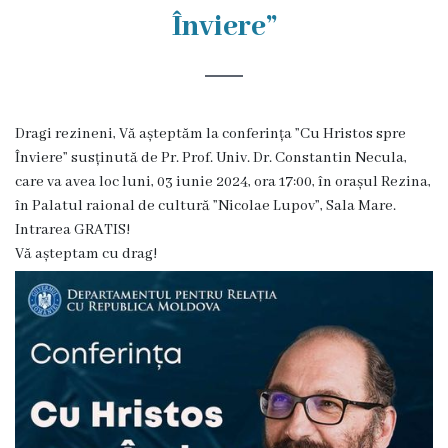
Rezina
Înviere”
Primăria
Zile
Dragi rezineni, Vă așteptăm la conferința ”Cu Hristos spre
de
Înviere” susținută de Pr. Prof. Univ. Dr. Constantin Necula,
audiență
care va avea loc luni, 03 iunie 2024, ora 17:00, în orașul Rezina,
în Palatul raional de cultură ”Nicolae Lupov”, Sala Mare.
Intrarea GRATIS!
Primarul
Vă așteptam cu drag!
Aparatul
primăriei
Competențele
primarului