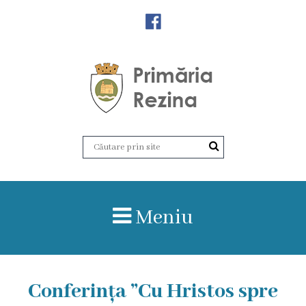
Orașul
Rezina
Istoria
orașului
Amalgamare
UAT
Meniu
Rezina
Lucru
Conferința ”Cu Hristos spre
în