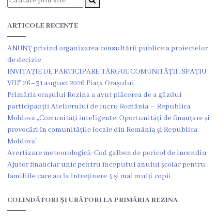
Grădinița
ARTICOLE RECENTE
nr.2
,,Andrieș”
ANUNŢ privind organizarea consultării publice a proiectelor
de decizie
INVITAȚIE DE PARTICIPARE TÂRGUL COMUNITĂȚII „SPAȚIU
Grădinița
VIU” 26–31 august 2026 Piața Orașului
nr.5
Primăria orașului Rezina a avut plăcerea de a găzdui
participanții Atelierului de lucru România – Republica
,,Bucuria”
Moldova „Comunități inteligente: Oportunități de finanțare și
provocări în comunitățile locale din România și Republica
Grădinița
Moldova”
nr.6
Avertizare meteorologică: Cod galben de pericol de incendiu
Ajutor financiar unic pentru începutul anului școlar pentru
,,Cocoșelul
familiile care au la întreținere 4 și mai mulți copii
de
COLINDĂTORI ȘI URĂTORI LA PRIMĂRIA REZINA
Aur”