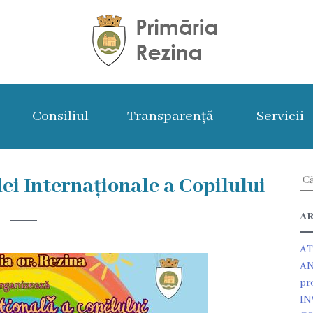
Consiliul
Transparență
Servicii
ei Internaționale a Copilului
AR
AT
AN
pr
IN