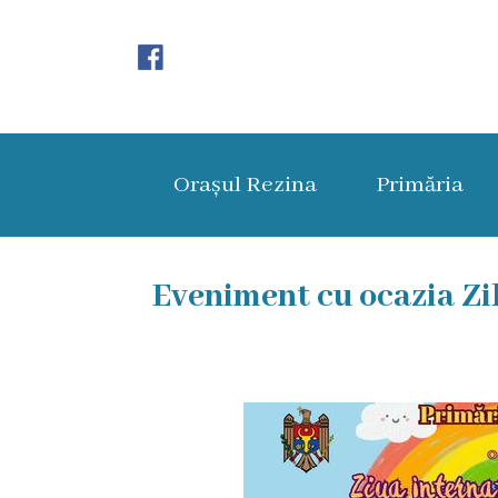
Orașul
Rezina
Orașul Rezina
Primăria
Istoria
orașului
Amalgamare
Eveniment cu ocazia Zil
UAT
Rezina
Lucru
în