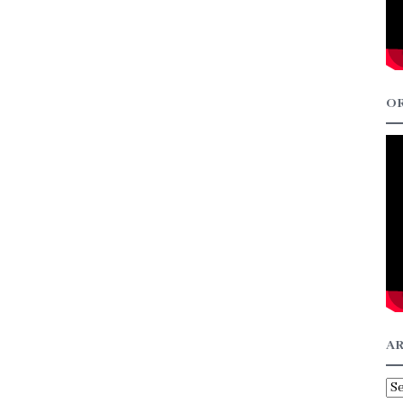
OR
AR
Ar