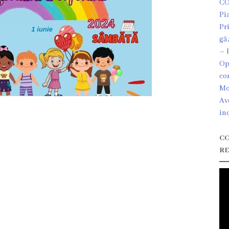
CO
Pi
Pr
gă
– 
Op
co
Mo
Av
in
CO
RE