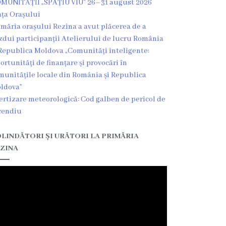
MUNITĂȚII „SPAȚIU VIU” 26–31 august 2026
ața Orașului
imăria orașului Rezina a avut plăcerea de a
zdui participanții Atelierului de lucru România
Republica Moldova „Comunități inteligente:
ortunități de finanțare și provocări în
munitățile locale din România și Republica
ldova”
ertizare meteorologică: Cod galben de pericol de
cendiu
LINDĂTORI ȘI URĂTORI LA PRIMĂRIA
ZINA