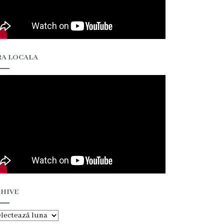
A LOCALA
HIVE
hive