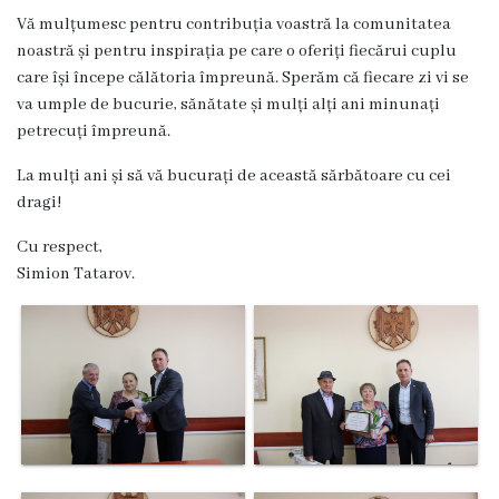
Dispozițiile
Vă mulțumesc pentru contribuția voastră la comunitatea
noastră și pentru inspirația pe care o oferiți fiecărui cuplu
primarului
care își începe călătoria împreună. Sperăm că fiecare zi vi se
va umple de bucurie, sănătate și mulți alți ani minunați
Plăți
petrecuți împreună.
salariale
La mulți ani și să vă bucurați de această sărbătoare cu cei
încasate
dragi!
Cu respect,
Întreprinderi
Simion Tatarov.
subordonate
Grădinița
nr.1
,,Leagănul
copilăriei”