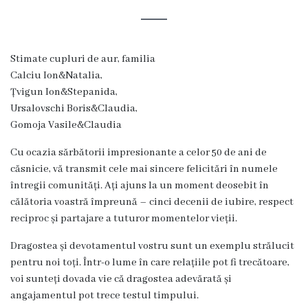
Rezina
Primăria
Stimate cupluri de aur, familia
Zile
Calciu Ion&Natalia,
Țvigun Ion&Stepanida,
de
Ursalovschi Boris&Claudia,
audiență
Gomoja Vasile&Claudia
Cu ocazia sărbătorii impresionante a celor 50 de ani de
Primarul
căsnicie, vă transmit cele mai sincere felicitări în numele
întregii comunități. Ați ajuns la un moment deosebit în
Aparatul
călătoria voastră împreună – cinci decenii de iubire, respect
reciproc și partajare a tuturor momentelor vieții.
primăriei
Dragostea și devotamentul vostru sunt un exemplu strălucit
Competențele
pentru noi toți. Într-o lume în care relațiile pot fi trecătoare,
voi sunteți dovada vie că dragostea adevărată și
primarului
angajamentul pot trece testul timpului.