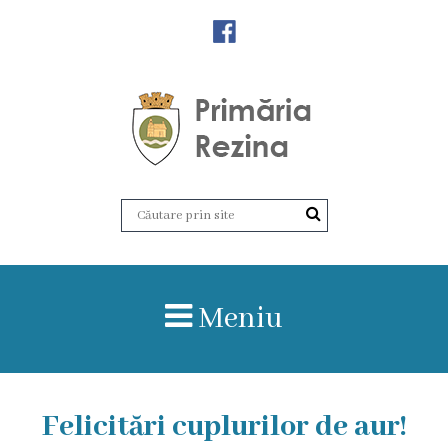
Orașul
Rezina
Istoria
orașului
Amalgamare
UAT
Meniu
Rezina
Lucru
Felicitări cuplurilor de aur!
în