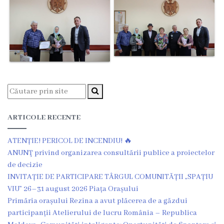
Grădinița
nr.2
,,Andrieș”
Grădinița
nr.5
,,Bucuria”
ARTICOLE RECENTE
Grădinița
ATENȚIE! PERICOL DE INCENDIU! 🔥
ANUNŢ privind organizarea consultării publice a proiectelor
nr.6
de decizie
,,Cocoșelul
INVITAȚIE DE PARTICIPARE TÂRGUL COMUNITĂȚII „SPAȚIU
VIU” 26–31 august 2026 Piața Orașului
de
Primăria orașului Rezina a avut plăcerea de a găzdui
Aur”
participanții Atelierului de lucru România – Republica