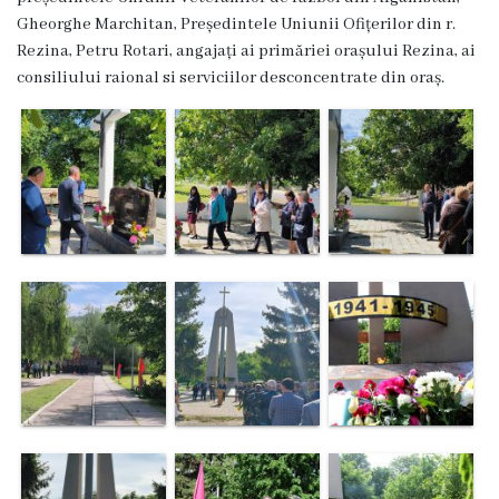
Gheorghe Marchitan, Președintele Uniunii Ofițerilor din r.
Grădinița
Rezina, Petru Rotari, angajați ai primăriei orașului Rezina, ai
nr.2
consiliului raional si serviciilor desconcentrate din oraș.
,,Andrieș”
Grădinița
nr.5
,,Bucuria”
Grădinița
nr.6
,,Cocoșelul
de
Aur”