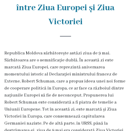
Rezina
între Ziua Europei și Ziua
Primăria
Victoriei
Zile
de
audiență
Republica Moldova sărbătorește astăzi ziua de 9 mai.
Sărbătoarea are o semnificație dublă. În această zi este
marcată Ziua Europei, care reprezintă aniversarea
Primarul
momentului istoric al Declarației ministrului francez de
Externe, Robert Schuman, care a propus ideea unei noi forme
Aparatul
de cooperare politică în Europa, ce ar face ca războiul dintre
primăriei
națiunile Europei să fie de neconceput. Propunerea lui
Robert Schuman este considerată a fi piatra de temelie a
Competențele
Uniunii Europene. Tot în această zi, este marcată și Ziua
Victoriei în Europa, care consemnează capitularea
primarului
Germaniei naziste. Pe de altă parte, în URSS, până la
destrămarea ei, ziua de 9 mai era considerată Ziua Victoriei