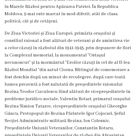
Dispozițiile
în Marele Război pentru Apărarea Patriei. În Republica
Moldova, 9 mai este marcat în mod diferit, atât de clasa
primarului
politică, cât și de cetățeni.
Plăți
De Ziua Victoriei și Ziua Europei, primăria orașului și
consiliul raional a fost alături de veterani și de amintirea vie
salariale
a celor căzuți în războiul din 1941-1945, prin depunere de flori
încasate
la Complexul memorial, la monumental ”Ostașul
necunoscut” și la mormântul ”Eroilor căzuți în cel de al II-lea
Întreprinderi
Război Mondial ”din satul Ciorna. Mitingul de comemorare a
fost deschis după un minut de reculegere, după care toată
subordonate
lumea prezentă a fost salutată de președintele raionului
Rezina Teodor Cuculescu fiind alături de vicepreședintele în
Grădinița
probleme juridico-sociale, Valentin Rotari, primarul orașului
nr.1
Rezina Simion Tatarov, vicepreședintele orașului Gheorghe
Gâncu, Protopopul de Rezina Părintele Igor Cojocari, Șeful
,,Leagănul
Secției Administrativ militară Rezina, Ion Colesnic,
copilăriei”
Președintele Uniunii Veteranilor, Constantin Rotaru,
președintele Uniunii Veteranilor de război din Afganistan,