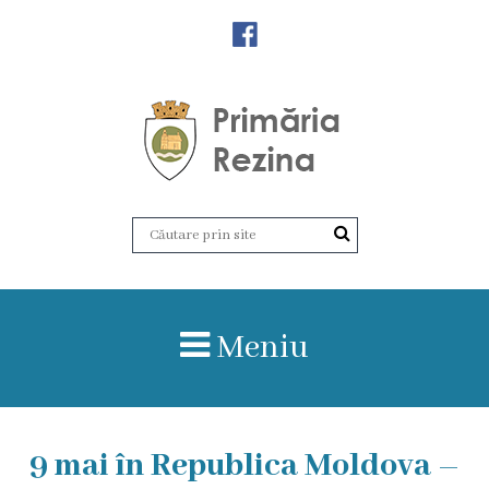
Orașul
Rezina
Istoria
orașului
Amalgamare
UAT
Meniu
Rezina
Lucru
9 mai în Republica Moldova –
în