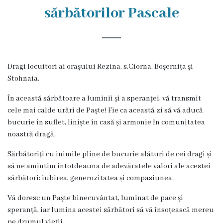
Rezina
sărbătorilor Pascale
Primăria
Zile
Dragi locuitori ai orașului Rezina, s.Ciorna, Boșernița și
de
Stohnaia,
audiență
În această sărbătoare a luminii și a speranței, vă transmit
cele mai calde urări de Paște! Fie ca această zi să vă aducă
Primarul
bucurie în suflet, liniște în casă și armonie în comunitatea
noastră dragă.
Aparatul
Sărbătoriți cu inimile pline de bucurie alături de cei dragi și
primăriei
să ne amintim întotdeauna de adevăratele valori ale acestei
sărbători: iubirea, generozitatea și compasiunea.
Competențele
Vă doresc un Paște binecuvântat, luminat de pace și
primarului
speranță, iar lumina acestei sărbători să vă însoțească mereu
pe drumul vieții.