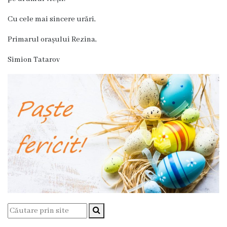
Dispozițiile
Cu cele mai sincere urări,
primarului
Primarul orașului Rezina,
Plăți
Simion Tatarov
salariale
încasate
Întreprinderi
subordonate
Grădinița
nr.1
,,Leagănul
copilăriei”