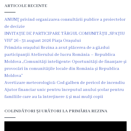
ARTICOLE RECENTE
Grădinița
nr.2
ANUNŢ privind organizarea consultării publice a proiectelor
de decizie
,,Andrieș”
INVITAȚIE DE PARTICIPARE TÂRGUL COMUNITĂȚII „SPAȚIU
VIU” 26–31 august 2026 Piața Orașului
Grădinița
Primăria orașului Rezina a avut plăcerea de a găzdui
nr.5
participanții Atelierului de lucru România – Republica
Moldova „Comunități inteligente: Oportunități de finanțare și
,,Bucuria”
provocări în comunitățile locale din România și Republica
Moldova”
Grădinița
Avertizare meteorologică: Cod galben de pericol de incendiu
Ajutor financiar unic pentru începutul anului școlar pentru
nr.6
familiile care au la întreținere 4 și mai mulți copii
,,Cocoșelul
COLINDĂTORI ȘI URĂTORI LA PRIMĂRIA REZINA
de
Aur”