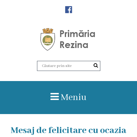
Orașul
Rezina
Istoria
orașului
Amalgamare
UAT
Meniu
Rezina
Lucru
Mesaj de felicitare cu ocazia
în