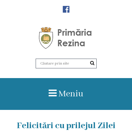
Orașul
Rezina
Istoria
orașului
Amalgamare
UAT
Meniu
Rezina
Lucru
în
Felicitări cu prilejul Zilei