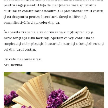
Dispozițiile
pentru angajamentul față de menținerea vie a spiritului
cultural în comunitatea noastră. Cu profesionalismul vostru
primarului
și cu dragostea pentru literatură, faceți o diferență
semnificativă în viața celor din jur.
Plăți
În această zi specială, vă dorim să vă simțiți apreciați și
salariale
sărbătoriți așa cum meritați. Sperăm că veți continua să
încasate
inspirați și să împărtășiți bucuria lecturii și a învățării cu toți
cei din jurul vostru.
Întreprinderi
Cu cele mai bune urări,
subordonate
APL Rezina.
Grădinița
nr.1
,,Leagănul
copilăriei”