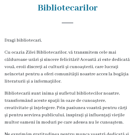
Rezina
Bibliotecarilor
Primăria
Zile
Dragi bibliotecari,
de
Cu ocazia Zilei Bibliotecarilor, vă transmitem cele mai
audiență
călduroase urări și sincere felicitări! Această zi este dedicată
vouă, eroii discreți ai culturii și cunoașterii, care lucrați
Primarul
neîncetat pentru a oferi comunității noastre acces la bogăția
literaturii și a informațiilor.
Aparatul
Bibliotecarii sunt inima și sufletul bibliotecilor noastre,
primăriei
transformând aceste spații în oaze de cunoaștere,
creativitate și înțelegere. Prin pasiunea voastră pentru cărți
Competențele
și pentru servirea publicului, inspirați și influențați viețile
multor oameni în moduri pe care adesea nu le cunoaștem.
primarului
Ne exprimăm gratitudinea pentru munca voastră dedicată și