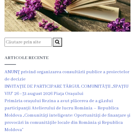
Grădinița
nr.2
,,Andrieș”
Grădinița
nr.5
ARTICOLE RECENTE
,,Bucuria”
ANUNŢ privind organizarea consultării publice a proiectelor
de decizie
Grădinița
INVITAȚIE DE PARTICIPARE TÂRGUL COMUNITĂȚII „SPAȚIU
nr.6
VIU” 26–31 august 2026 Piața Orașului
Primăria orașului Rezina a avut plăcerea de a găzdui
,,Cocoșelul
participanții Atelierului de lucru România – Republica
de
Moldova „Comunități inteligente: Oportunități de finanțare și
provocări în comunitățile locale din România și Republica
Aur”
Moldova”