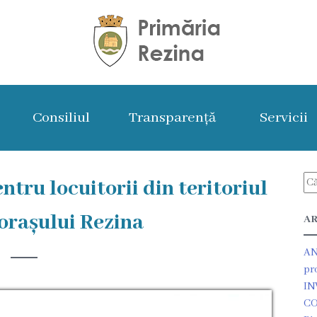
Consiliul
Transparență
Servicii
u locuitorii din teritoriul
 orașului Rezina
AR
AN
pr
IN
CO