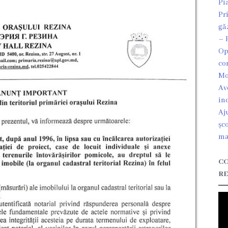
Pi
Pr
gă
– 
Op
co
Mo
Av
in
Aj
șc
ma
CO
RE