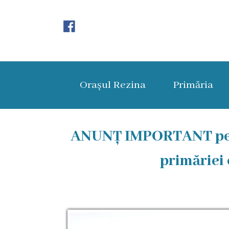
Orașul
Rezina
Orașul Rezina
Primăria
Istoria
orașului
Amalgamare
ANUNȚ IMPORTANT pentr
UAT
primăriei
Rezina
Lucru
în