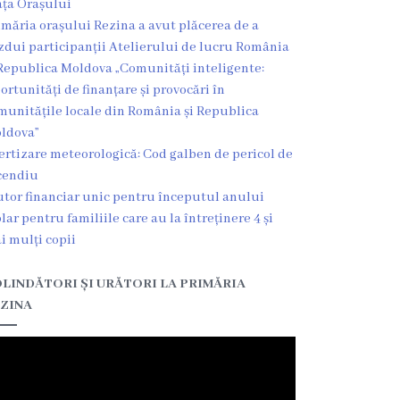
ața Orașului
imăria orașului Rezina a avut plăcerea de a
zdui participanții Atelierului de lucru România
Republica Moldova „Comunități inteligente:
ortunități de finanțare și provocări în
munitățile locale din România și Republica
ldova”
ertizare meteorologică: Cod galben de pericol de
cendiu
utor financiar unic pentru începutul anului
olar pentru familiile care au la întreținere 4 și
i mulți copii
LINDĂTORI ȘI URĂTORI LA PRIMĂRIA
ZINA