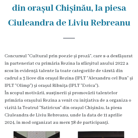
Rezina
din orașul Chișinău, la piesa
Primăria
Ciuleandra de Liviu Rebreanu
Zile
de
audiență
Concursul ”Cultural prin poezie și proză”, care s-a desfășurat
în parteneriat cu primăria Rezina la sfârșitul anului 2022 a
scos în evidență talente la toate categoriile de vârstă din
Primarul
cadrul a 3 licee din orașul Rezina (IPLT ”Alexandru cel Bun” și
IPLT ”Olimp”) și orașul Rîbnița (IPLT ”Evrica”).
Aparatul
În scopul motivării, susținerii și promovării talentelor
primăriei
primăria orașului Rezina a venit cu inițiativa de a organiza o
vizită la Teatrul ”Satiricus” din orașul Chișinău, la piesa
Competențele
Ciuleandra de Liviu Rebreanu, unde la data de 11 aprilie
2024, în mod organizat au mers 38 de participanți.
primarului