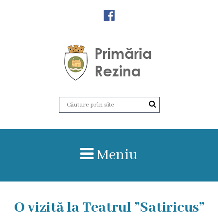
Orașul
Rezina
Istoria
orașului
Amalgamare
UAT
Meniu
Rezina
Lucru
O vizită la Teatrul ”Satiricus”
în