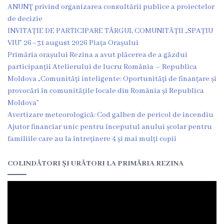
ANUNŢ privind organizarea consultării publice a proiectelor
Grădinița
de decizie
nr.2
INVITAȚIE DE PARTICIPARE TÂRGUL COMUNITĂȚII „SPAȚIU
VIU” 26–31 august 2026 Piața Orașului
,,Andrieș”
Primăria orașului Rezina a avut plăcerea de a găzdui
participanții Atelierului de lucru România – Republica
Grădinița
Moldova „Comunități inteligente: Oportunități de finanțare și
provocări în comunitățile locale din România și Republica
nr.5
Moldova”
,,Bucuria”
Avertizare meteorologică: Cod galben de pericol de incendiu
Ajutor financiar unic pentru începutul anului școlar pentru
Grădinița
familiile care au la întreținere 4 și mai mulți copii
nr.6
COLINDĂTORI ȘI URĂTORI LA PRIMĂRIA REZINA
,,Cocoșelul
de
Aur”