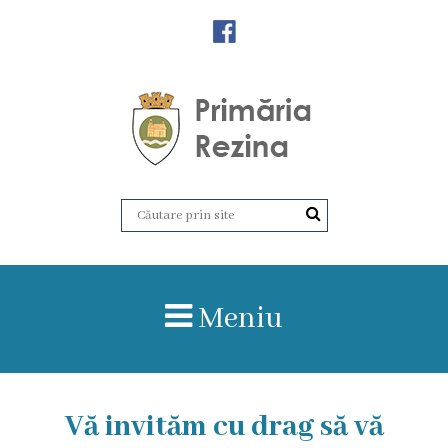
Orașul
Rezina
Istoria
orașului
Amalgamare
UAT
Meniu
Rezina
Lucru
în
Vă invităm cu drag să vă