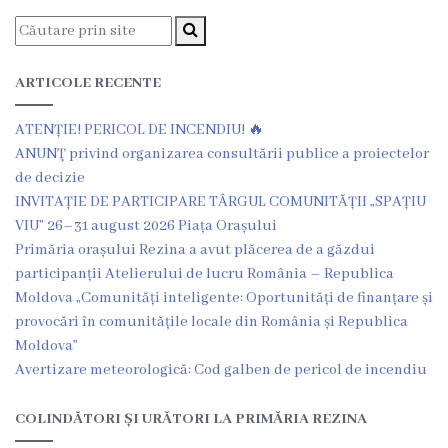
Grădinița
nr.2
ARTICOLE RECENTE
,,Andrieș”
ATENȚIE! PERICOL DE INCENDIU! 🔥
Grădinița
ANUNŢ privind organizarea consultării publice a proiectelor
de decizie
nr.5
INVITAȚIE DE PARTICIPARE TÂRGUL COMUNITĂȚII „SPAȚIU
,,Bucuria”
VIU” 26–31 august 2026 Piața Orașului
Primăria orașului Rezina a avut plăcerea de a găzdui
Grădinița
participanții Atelierului de lucru România – Republica
Moldova „Comunități inteligente: Oportunități de finanțare și
nr.6
provocări în comunitățile locale din România și Republica
,,Cocoșelul
Moldova”
Avertizare meteorologică: Cod galben de pericol de incendiu
de
Aur”
COLINDĂTORI ȘI URĂTORI LA PRIMĂRIA REZINA