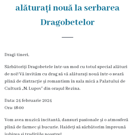
Rezina
alăturați nouă la serbarea
Primăria
Dragobetelor
Zile
de
audiență
Dragi tineri,
Sărbătoriți Dragobetele într-un mod cu totul special alături
Primarul
de noi! Vă invităm cu drag să vă alăturați nouă într-o seară
plină de distracție și romantism în sala mică a Palatului de
Aparatul
Cultură „N. Lupov” din orașul Rezina.
primăriei
Data: 24 februarie 2024
Ora: 18:00
Competențele
Vom avea muzică incitantă, dansuri pasionale și o atmosferă
primarului
plină de farmec și bucurie. Haideți să sărbătorim împreună
iubirea și tradițiile noastre!