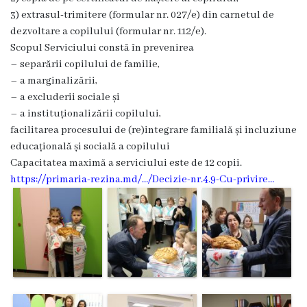
3) extrasul-trimitere (formular nr. 027/e) din carnetul de
Grădinița
dezvoltare a copilului (formular nr. 112/e).
nr.2
Scopul Serviciului constă în prevenirea
– separării copilului de familie,
,,Andrieș”
– a marginalizării,
– a excluderii sociale și
Grădinița
– a instituționalizării copilului,
nr.5
facilitarea procesului de (re)integrare familială și incluziune
educațională și socială a copilului
,,Bucuria”
Capacitatea maximă a serviciului este de 12 copii.
https://primaria-rezina.md/…/Decizie-nr.4.9-Cu-privire…
Grădinița
nr.6
,,Cocoșelul
de
Aur”