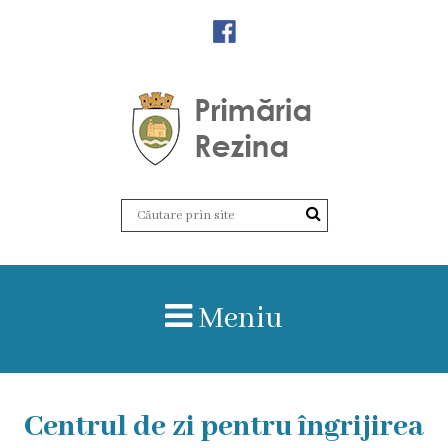
Orașul
Rezina
Istoria
orașului
Amalgamare
UAT
Meniu
Rezina
Lucru
Centrul de zi pentru îngrijirea
în