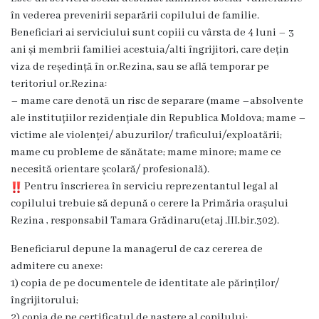
Dispozițiile
în vederea prevenirii separării copilului de familie.
Beneficiari ai serviciului sunt copiii cu vârsta de 4 luni – 3
primarului
ani și membrii familiei acestuia/alti îngrijitori, care dețin
viza de reședință în or.Rezina, sau se află temporar pe
Plăți
teritoriul or.Rezina:
salariale
– mame care denotă un risc de separare (mame –absolvente
ale instituțiilor rezidențiale din Republica Moldova; mame –
încasate
victime ale violenței/ abuzurilor/ traficului/exploatării;
mame cu probleme de sănătate; mame minore; mame ce
Întreprinderi
necesită orientare școlară/ profesională).
subordonate
Pentru înscrierea în serviciu reprezentantul legal al
copilului trebuie să depună o cerere la Primăria orașului
Rezina , responsabil Tamara Grădinaru(etaj .III,bir.302).
Grădinița
nr.1
Beneficiarul depune la managerul de caz cererea de
admitere cu anexe:
,,Leagănul
1) copia de pe documentele de identitate ale părinților/
copilăriei”
îngrijitorului;
2) copia de pe certificatul de naștere al copilului;