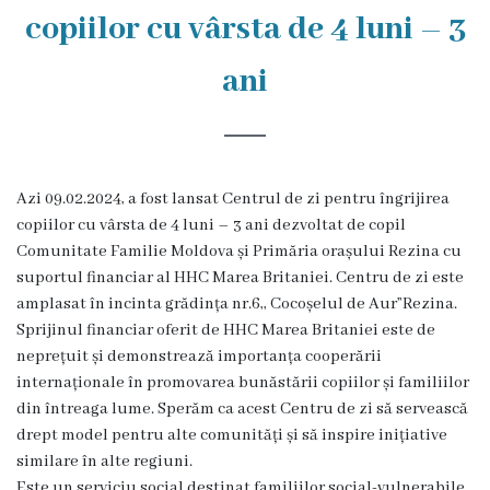
Rezina
copiilor cu vârsta de 4 luni – 3
Primăria
ani
Zile
de
audiență
Azi 09.02.2024, a fost lansat Centrul de zi pentru îngrijirea
copiilor cu vârsta de 4 luni – 3 ani dezvoltat de copil
Comunitate Familie Moldova și Primăria orașului Rezina cu
Primarul
suportul financiar al HHC Marea Britaniei. Centru de zi este
amplasat în incinta grădința nr.6,, Cocoșelul de Aur”Rezina.
Aparatul
Sprijinul financiar oferit de HHC Marea Britaniei este de
primăriei
neprețuit și demonstrează importanța cooperării
internaționale în promovarea bunăstării copiilor și familiilor
Competențele
din întreaga lume. Sperăm ca acest Centru de zi să servească
drept model pentru alte comunități și să inspire inițiative
primarului
similare în alte regiuni.
Este un serviciu social destinat familiilor social-vulnerabile