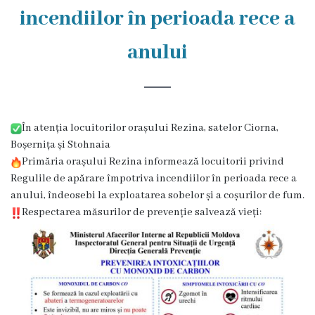
Rezina
incendiilor în perioada rece a
Primăria
anului
Zile
de
audiență
În atenția locuitorilor orașului Rezina, satelor Ciorna,
Boșernița și Stohnaia
Primăria orașului Rezina informează locuitorii privind
Primarul
Regulile de apărare împotriva incendiilor în perioada rece a
anului, îndeosebi la exploatarea sobelor și a coșurilor de fum.
Aparatul
Respectarea măsurilor de prevenție salvează vieți:
primăriei
Competențele
primarului