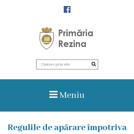
Orașul
Rezina
Istoria
orașului
Amalgamare
UAT
Meniu
Rezina
Lucru
Regulile de apărare împotriva
în