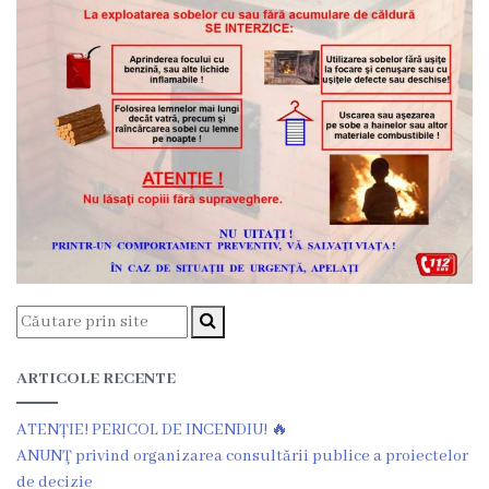
Rezina”
ONG-
uri
Posturi
vacante
Consiliul
Componența
Consiliului
ARTICOLE RECENTE
Secretar
ATENȚIE! PERICOL DE INCENDIU! 🔥
ANUNŢ privind organizarea consultării publice a proiectelor
Comisii
de decizie