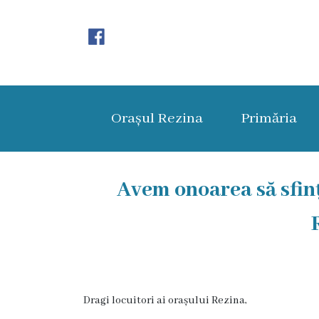
Orașul
Rezina
Orașul Rezina
Primăria
Istoria
orașului
Amalgamare
Avem onoarea să sfinț
UAT
Rezina
Lucru
în
Dragi locuitori ai orașului Rezina,