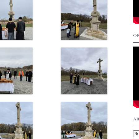
OR
AR
Ar