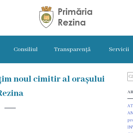
Consiliul
Transparență
Servicii
im noul cimitir al orașului
Rezina
AR
AT
AN
pr
IN