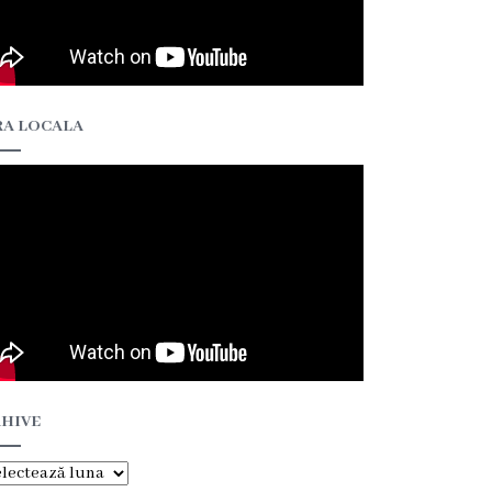
A LOCALA
HIVE
hive