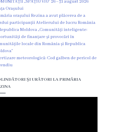
MUNITĂȚII „SPAȚIU VIU” 26–31 august 2026
ața Orașului
imăria orașului Rezina a avut plăcerea de a
zdui participanții Atelierului de lucru România
Republica Moldova „Comunități inteligente:
ortunități de finanțare și provocări în
munitățile locale din România și Republica
ldova”
ertizare meteorologică: Cod galben de pericol de
cendiu
LINDĂTORI ȘI URĂTORI LA PRIMĂRIA
ZINA