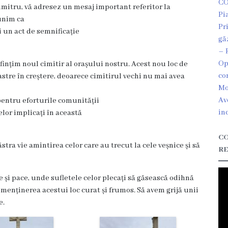
CO
umitru, vă adresez un mesaj important referitor la
Pi
 unim ca
Pr
i un act de semnificație
gă
– 
Op
ințim noul cimitir al orașului nostru. Acest nou loc de
co
astre în creștere, deoarece cimitirul vechi nu mai avea
Mo
Av
pentru eforturile comunității
in
elor implicați în această
CO
tra vie amintirea celor care au trecut la cele veșnice și să
RE
te și pace, unde sufletele celor plecați să găsească odihnă
 menținerea acestui loc curat și frumos. Să avem grijă unii
e.