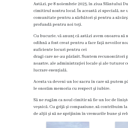
Rezina
Astăzi, pe 8 noiembrie 2023, în ziua Sfântului D
cimitirul nostru local. În această zi specială, ne
Primăria
comunitate pentru a sărbători și pentru a săvârș
profundă pentru noi toți.
Zile
Cu bucurie, vă anunț că astăzi avem onoarea să sf
de
odihnă a fost creat pentru a face față nevoilor no
suficiente locuri pentru cei
audiență
dragi care ne-au părăsit. Suntem recunoscători 
noastre, ale administrației locale și ale tuturor c
Primarul
lucrare esențială.
Aparatul
Acesta va deveni un loc sacru în care să putem păs
le onorăm memoria cu respect și iubire.
primăriei
Să ne rugăm ca noul cimitir să fie un loc de liniș
Competențele
veșnică. Cu grijă și compasiune, să contribuim la
de alții și să ne sprijinim în vremurile bune și rel
primarului