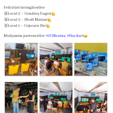
Dispozițiile
Felicitări învingătorilor:
primarului
🥉Locul 3 – Gondrea Eugen
🥈Locul 2 – Iftodi Marian
Plăți
🥇Locul 1 – Cojocaru Ilie
salariale
Mulțumim partenerilor:
#JCIRezina
,
#Hayduc
!
încasate
Întreprinderi
subordonate
Grădinița
nr.1
,,Leagănul
copilăriei”