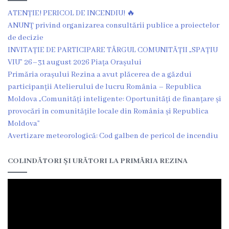
Î.M
ATENȚIE! PERICOL DE INCENDIU! 🔥
ANUNŢ privind organizarea consultării publice a proiectelor
,,Servicii
de decizie
Comunal
INVITAȚIE DE PARTICIPARE TÂRGUL COMUNITĂȚII „SPAȚIU
VIU” 26–31 august 2026 Piața Orașului
-
Primăria orașului Rezina a avut plăcerea de a găzdui
Locative”
participanții Atelierului de lucru România – Republica
Moldova „Comunități inteligente: Oportunități de finanțare și
or.Rezina.
provocări în comunitățile locale din România și Republica
Moldova”
Î.M
Avertizare meteorologică: Cod galben de pericol de incendiu
,,
COLINDĂTORI ȘI URĂTORI LA PRIMĂRIA REZINA
Piața
comercială
a
orașului