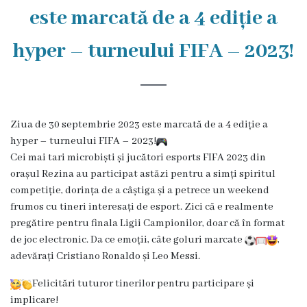
Rezina
este marcată de a 4 ediție a
Primăria
hyper – turneului FIFA – 2023!
Zile
de
audiență
Ziua de 30 septembrie 2023 este marcată de a 4 ediție a
hyper – turneului FIFA – 2023!
Cei mai tari microbiști și jucători esports FIFA 2023 din
Primarul
orașul Rezina au participat astăzi pentru a simți spiritul
competiție, dorința de a câștiga și a petrece un weekend
Aparatul
frumos cu tineri interesați de esport. Zici că e realmente
primăriei
pregătire pentru finala Ligii Campionilor, doar că în format
de joc electronic. Da ce emoții, câte goluri marcate
,
Competențele
adevărați Cristiano Ronaldo și Leo Messi.
primarului
Felicitări tuturor tinerilor pentru participare și
implicare!