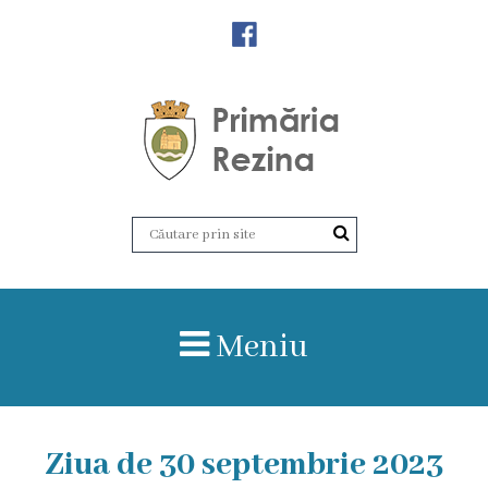
Orașul
Rezina
Istoria
orașului
Amalgamare
UAT
Meniu
Rezina
Lucru
Ziua de 30 septembrie 2023
în