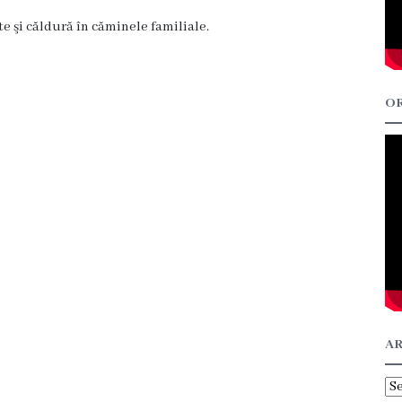
te şi căldură în căminele familiale.
OR
AR
Ar