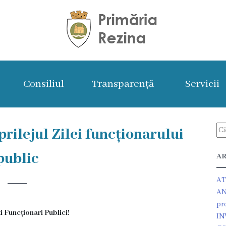
Consiliul
Transparență
Servicii
prilejul Zilei funcționarului
public
AR
AT
AN
pr
i Funcționari Publici!
IN