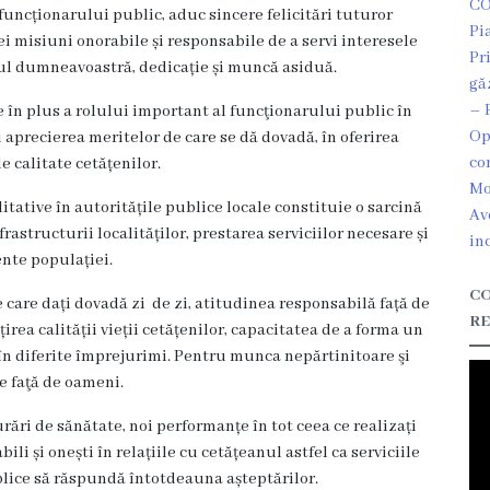
CO
i funcționarului public, aduc sincere felicitări tuturor
Pi
ei misiuni onorabile și responsabile de a servi interesele
Pr
ul dumneavoastră, dedicație și muncă asiduă.
gă
– 
e în plus a rolului important al funcţionarului public în
Op
i aprecierea meritelor de care se dă dovadă, în oferirea
co
de calitate cetățenilor.
Mo
litative în autoritățile publice locale constituie o sarcină
Av
astructurii localităților, prestarea serviciilor necesare și
in
ente populației.
CO
 care dați dovadă zi de zi, atitudinea responsabilă față de
RE
rea calității vieții cetățenilor, capacitatea de a forma un
s în diferite împrejurimi. Pentru munca nepărtinitoare şi
ie faţă de oameni.
 urări de sănătate, noi performanțe în tot ceea ce realizați
bili și onești în relațiile cu cetățeanul astfel ca serviciile
ublice să răspundă întotdeauna așteptărilor.