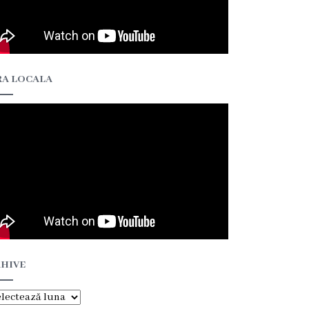
A LOCALA
HIVE
hive