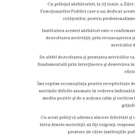
Rezina
Cu prilejul sărbătoririi, la 23 iunie, a Zile
Funcționarilor Publici care s-au dedicat acest
Primăria
cetățenilor, pentru profesionalism
Instituirea acestei sărbători este o confirmar
Zile
dezvoltarea societății, prin recunoașterea ș
de
serviciilor 
audiență
De altfel dezvoltarea și prestarea serviciilor ca
fundamentală prin întreţinerea şi deservirea infr
Primarul
efici
Îmi exprim recunoștința pentru receptivitate de
Aparatul
sarcinile dificile asumate în vederea îmbunătăți
primăriei
mediu pozitiv și de a acționa calm și tactico
grijul
Competențele
Cu acest prilej vă adresez sincere felicitări și
primarului
întru binele societății, să fiți exigenți, responsa
prestate de către instituțiile p