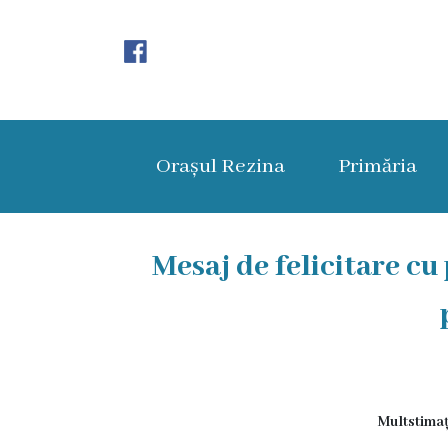
Orașul
Rezina
Orașul Rezina
Primăria
Istoria
orașului
Amalgamare
Mesaj de felicitare cu 
UAT
Rezina
Lucru
în
Multstimaț