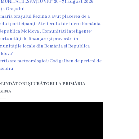
MUNITĂȚII „SPAȚIU VIU” 26–31 august 2026
ața Orașului
imăria orașului Rezina a avut plăcerea de a
zdui participanții Atelierului de lucru România
Republica Moldova „Comunități inteligente:
ortunități de finanțare și provocări în
munitățile locale din România și Republica
ldova”
ertizare meteorologică: Cod galben de pericol de
cendiu
LINDĂTORI ȘI URĂTORI LA PRIMĂRIA
ZINA