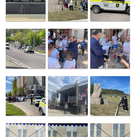
de
specialitate
Activitatea
consiliului
Deciziile
consiliului
Regulamentul
consiliului
Ședințele
Consiliului