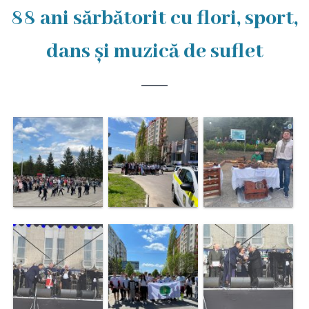
Rezina
88 ani sărbătorit cu flori, sport,
Primăria
dans și muzică de suflet
Zile
de
audiență
Primarul
Aparatul
primăriei
Competențele
primarului