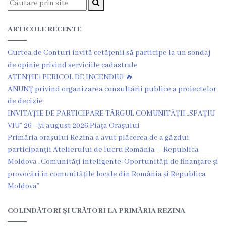
de
achiziții
ARTICOLE RECENTE
Proceduri
Curtea de Conturi invită cetățenii să participe la un sondaj
de opinie privind serviciile cadastrale
Contracte
ATENȚIE! PERICOL DE INCENDIU! 🔥
ANUNŢ privind organizarea consultării publice a proiectelor
Licitație
de decizie
INVITAȚIE DE PARTICIPARE TÂRGUL COMUNITĂȚII „SPAȚIU
cu
VIU” 26–31 august 2026 Piața Orașului
strigare
Primăria orașului Rezina a avut plăcerea de a găzdui
participanții Atelierului de lucru România – Republica
de
Moldova „Comunități inteligente: Oportunități de finanțare și
vânzare
provocări în comunitățile locale din România și Republica
Moldova”
Proces
COLINDĂTORI ȘI URĂTORI LA PRIMĂRIA REZINA
verbal