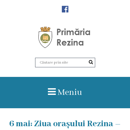
Orașul
Rezina
Istoria
orașului
Amalgamare
UAT
Meniu
Rezina
Lucru
6 mai: Ziua orașului Rezina –
în