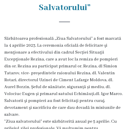
Rezina
Salvatorului”
Primăria
Zile
Sărbătoarea profesională „Ziua Salvatorului” a fost marcată
de
la 4 aprilie 2023. La ceremonia oficială de felicitare şi
audiență
menţionare a efectivului din cadrul Secției Situaţii
Excepţionale Rezina, care a avut loc la remiza de pompieri
din or. Rezina au participat primarul or. Rezina, dl Simion
Primarul
Tatarov, vice- președintele raionului Rezina, dl. Valentin
Rotari, directorul Uzinei de Ciment Lafarge Moldova, dl.
Aparatul
Aurel Borzin, Șeful de sănătate, siguranță și mediu, dl.
primăriei
Volociuc Eugen și primarul satului Echimăuți,dl. Igor Marco.
Salvatorii şi pompieri au fost felicitaţi pentru curaj,
Competențele
devotament şi sacrificiu de care dau dovadă în misiunile de
salvare.
primarului
”Ziua salvatorului” este sărbătorită anual pe 5 aprilie. Cu
prilejul zilei profesionale, Vă mulțumim pentru