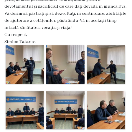
Dispozițiile
devotamentul și sacrificiul de care dați dovadă în munca Dvs.
Vă dorim să păstraţi și să dezvoltaţi, în continuare, abilităţile
primarului
de ajutorare a cetăţenilor, păstrându-Vă în acelașii timp,
intactă sănătatea, vocația și viața!
Plăți
Cu respect,
salariale
Simion Tatarov.
încasate
Întreprinderi
subordonate
Grădinița
nr.1
,,Leagănul
copilăriei”