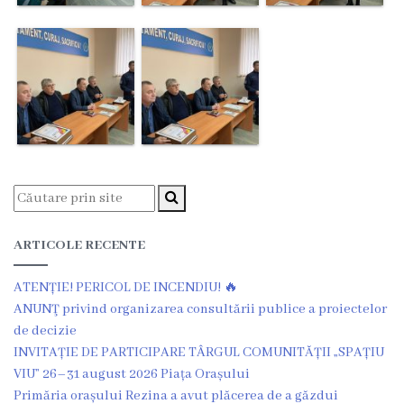
Î.M
,,Servicii
Comunal
-
Locative”
or.Rezina.
Î.M
ARTICOLE RECENTE
,,
ATENȚIE! PERICOL DE INCENDIU! 🔥
Piața
ANUNŢ privind organizarea consultării publice a proiectelor
comercială
de decizie
INVITAȚIE DE PARTICIPARE TÂRGUL COMUNITĂȚII „SPAȚIU
a
VIU” 26–31 august 2026 Piața Orașului
orașului
Primăria orașului Rezina a avut plăcerea de a găzdui