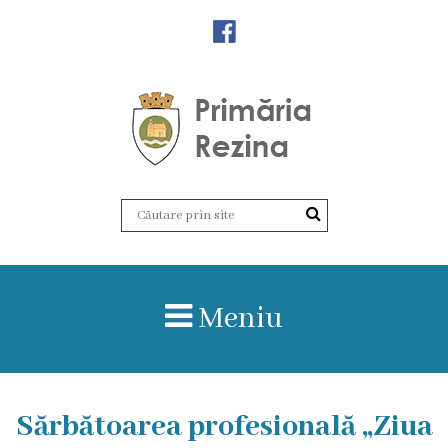
Orașul
Rezina
Istoria
orașului
Amalgamare
UAT
Meniu
Rezina
Lucru
Sărbătoarea profesională „Ziua
în