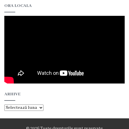
ORA LOCALA
de
specialitate
Activitatea
consiliului
Deciziile
consiliului
Regulamentul
ARHIVE
consiliului
Arhive
Ședințele
Consiliului
© 2026 Toate drepturile sunt rezervate