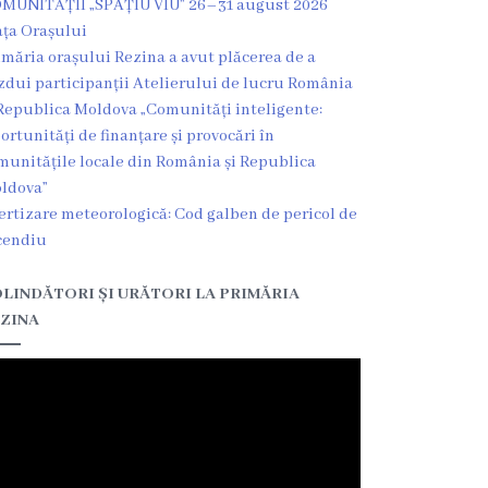
MUNITĂȚII „SPAȚIU VIU” 26–31 august 2026
ața Orașului
imăria orașului Rezina a avut plăcerea de a
zdui participanții Atelierului de lucru România
Republica Moldova „Comunități inteligente:
ortunități de finanțare și provocări în
munitățile locale din România și Republica
ldova”
ertizare meteorologică: Cod galben de pericol de
cendiu
LINDĂTORI ȘI URĂTORI LA PRIMĂRIA
ZINA