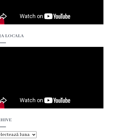
A LOCALA
HIVE
hive