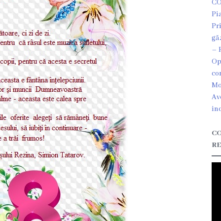
CO
Pi
Pr
gă
– 
Op
co
Mo
Av
in
CO
RE