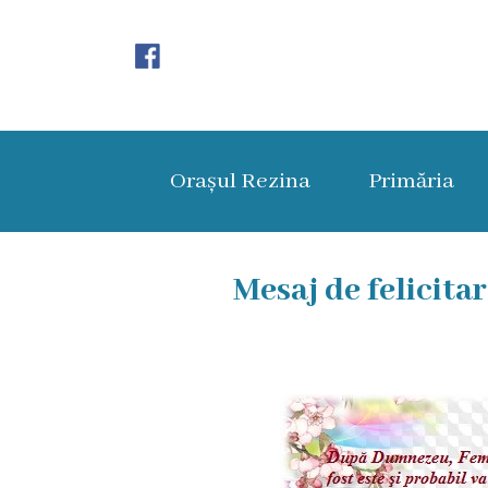
Orașul
Rezina
Orașul Rezina
Primăria
Istoria
orașului
Amalgamare
Mesaj de felicita
UAT
Rezina
Lucru
în