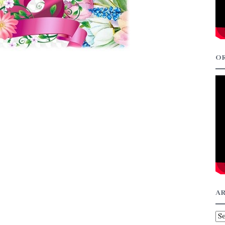
OR
AR
Ar