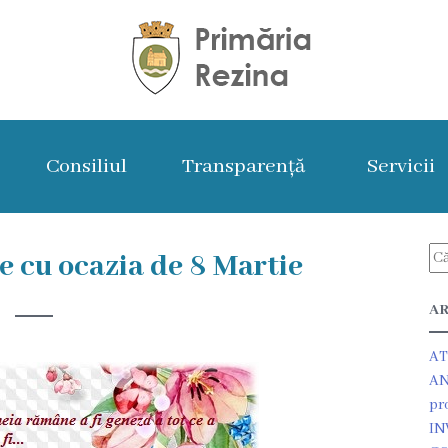
Consiliul
Transparență
Servicii
re cu ocazia de 8 Martie
AR
AT
AN
pr
IN