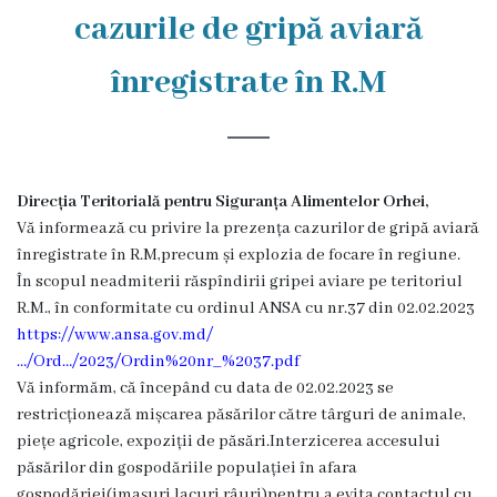
Rezina
cazurile de gripă aviară
Primăria
înregistrate în R.M
Zile
de
audiență
Direcția Teritorială pentru Siguranța Alimentelor Orhei,
Vă informează cu privire la prezența cazurilor de gripă aviară
înregistrate în R.M,precum și explozia de focare în regiune.
Primarul
În scopul neadmiterii răspîndirii gripei aviare pe teritoriul
R.M., în conformitate cu ordinul ANSA cu nr.37 din 02.02.2023
Aparatul
https://www.ansa.gov.md/
primăriei
…/Ord…/2023/Ordin%20nr_%2037.pdf
Vă informăm, că începând cu data de 02.02.2023 se
Competențele
restricționează mișcarea păsărilor către târguri de animale,
piețe agricole, expoziții de păsări.Interzicerea accesului
primarului
păsărilor din gospodăriile populației în afara
gospodăriei(imașuri,lacuri,râuri)pentru a evita contactul cu