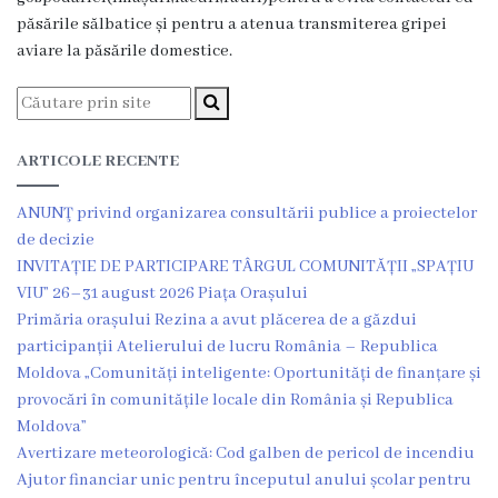
Dispozițiile
păsările sălbatice și pentru a atenua transmiterea gripei
aviare la păsările domestice.
primarului
Plăți
salariale
ARTICOLE RECENTE
încasate
ANUNŢ privind organizarea consultării publice a proiectelor
de decizie
Întreprinderi
INVITAȚIE DE PARTICIPARE TÂRGUL COMUNITĂȚII „SPAȚIU
subordonate
VIU” 26–31 august 2026 Piața Orașului
Primăria orașului Rezina a avut plăcerea de a găzdui
participanții Atelierului de lucru România – Republica
Grădinița
Moldova „Comunități inteligente: Oportunități de finanțare și
nr.1
provocări în comunitățile locale din România și Republica
Moldova”
,,Leagănul
Avertizare meteorologică: Cod galben de pericol de incendiu
copilăriei”
Ajutor financiar unic pentru începutul anului școlar pentru