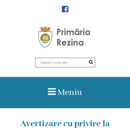
Orașul
Rezina
Istoria
orașului
Amalgamare
UAT
Meniu
Rezina
Lucru
în
Avertizare cu privire la