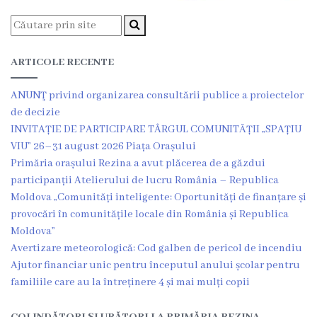
Grădinița
nr.2
ARTICOLE RECENTE
,,Andrieș”
ANUNŢ privind organizarea consultării publice a proiectelor
Grădinița
de decizie
INVITAȚIE DE PARTICIPARE TÂRGUL COMUNITĂȚII „SPAȚIU
nr.5
VIU” 26–31 august 2026 Piața Orașului
,,Bucuria”
Primăria orașului Rezina a avut plăcerea de a găzdui
participanții Atelierului de lucru România – Republica
Grădinița
Moldova „Comunități inteligente: Oportunități de finanțare și
provocări în comunitățile locale din România și Republica
nr.6
Moldova”
,,Cocoșelul
Avertizare meteorologică: Cod galben de pericol de incendiu
Ajutor financiar unic pentru începutul anului școlar pentru
de
familiile care au la întreținere 4 și mai mulți copii
Aur”