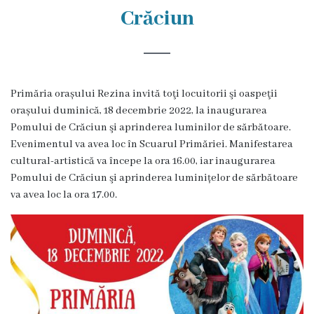
Rezina
Crăciun
Primăria
Zile
Primăria orașului Rezina invită toţi locuitorii şi oaspeţii
de
orașului duminică, 18 decembrie 2022, la inaugurarea
audiență
Pomului de Crăciun şi aprinderea luminilor de sărbătoare.
Evenimentul va avea loc în Scuarul Primăriei. Manifestarea
cultural-artistică va începe la ora 16.00, iar inaugurarea
Primarul
Pomului de Crăciun şi aprinderea luminițelor de sărbătoare
va avea loc la ora 17.00.
Aparatul
primăriei
Competențele
primarului