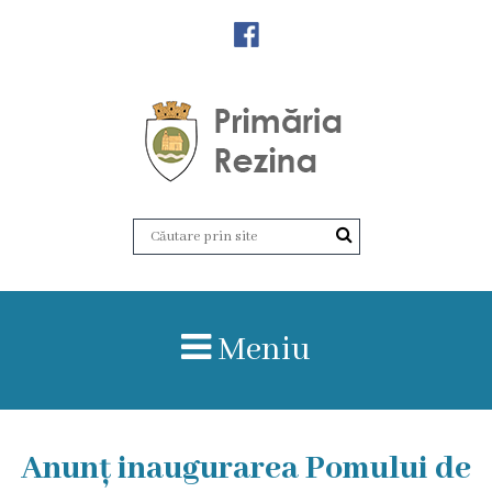
Orașul
Rezina
Istoria
orașului
Amalgamare
UAT
Meniu
Rezina
Lucru
Anunț inaugurarea Pomului de
în