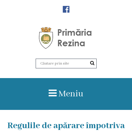
Orașul
Rezina
Istoria
orașului
Amalgamare
UAT
Meniu
Rezina
Lucru
Regulile de apărare împotriva
în