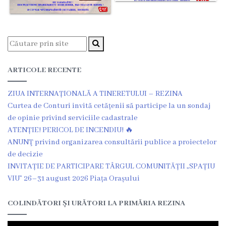
Grădinița
nr.2
,,Andrieș”
ARTICOLE RECENTE
Grădinița
nr.5
ZIUA INTERNAȚIONALĂ A TINERETULUI – REZINA
Curtea de Conturi invită cetățenii să participe la un sondaj
,,Bucuria”
de opinie privind serviciile cadastrale
ATENȚIE! PERICOL DE INCENDIU! 🔥
Grădinița
ANUNŢ privind organizarea consultării publice a proiectelor
de decizie
nr.6
INVITAȚIE DE PARTICIPARE TÂRGUL COMUNITĂȚII „SPAȚIU
,,Cocoșelul
VIU” 26–31 august 2026 Piața Orașului
de
COLINDĂTORI ȘI URĂTORI LA PRIMĂRIA REZINA
Aur”