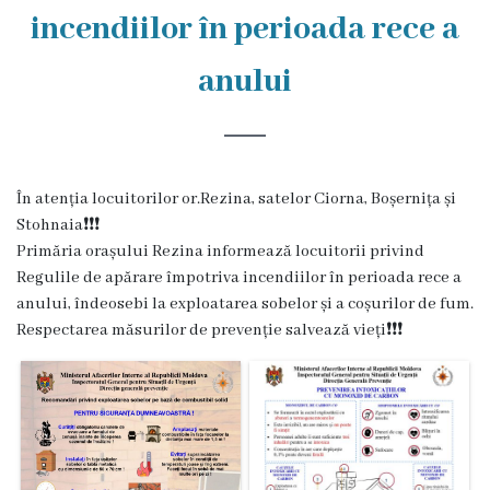
Rezina
incendiilor în perioada rece a
Primăria
anului
Zile
de
audiență
În atenția locuitorilor or.Rezina, satelor Ciorna, Boșernița și
Stohnaia❗️❗️❗️
Primăria orașului Rezina informează locuitorii privind
Primarul
Regulile de apărare împotriva incendiilor în perioada rece a
anului, îndeosebi la exploatarea sobelor și a coșurilor de fum.
Aparatul
Respectarea măsurilor de prevenție salvează vieți❗️❗️❗️
primăriei
Competențele
primarului