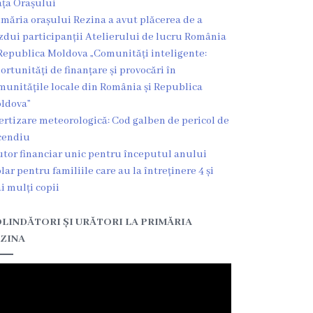
ața Orașului
imăria orașului Rezina a avut plăcerea de a
zdui participanții Atelierului de lucru România
Republica Moldova „Comunități inteligente:
ortunități de finanțare și provocări în
munitățile locale din România și Republica
ldova”
ertizare meteorologică: Cod galben de pericol de
cendiu
utor financiar unic pentru începutul anului
olar pentru familiile care au la întreținere 4 și
i mulți copii
LINDĂTORI ȘI URĂTORI LA PRIMĂRIA
ZINA