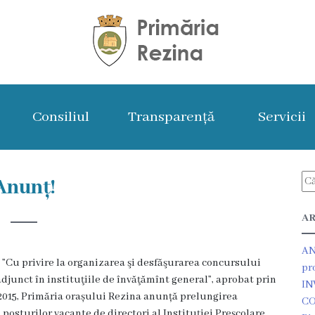
Consiliul
Transparență
Servicii
Anunț!
AR
AN
Cu privire la organizarea şi desfăşurarea concursului
pr
adjunct în instituţiile de învăţămînt general”, aprobat prin
IN
.2015, Primăria orașului Rezina anunță prelungirea
CO
osturilor vacante de directori al Instituției Preșcolare