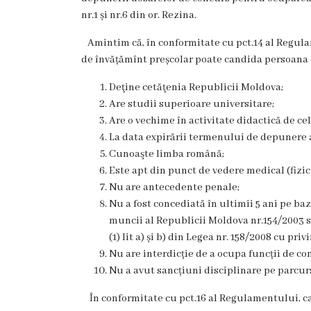
Rezina
nr.1 și nr.6 din or. Rezina.
Primăria
Amintim că, în conformitate cu pct.14 al Regulame
de învățămînt preșcolar poate candida persoana 
Zile
Deţine cetăţenia Republicii Moldova;
de
Are studii superioare universitare;
Are o vechime în activitate didactică de cel 
audiență
La data expirării termenului de depunere a 
Cunoaşte limba română;
Primarul
Este apt din punct de vedere medical (fizic
Nu are antecedente penale;
Aparatul
Nu a fost concediată în ultimii 5 ani pe baza a
muncii al Republicii Moldova nr.154/2003 sa
primăriei
(1) lit a) și b) din Legea nr. 158/2008 cu pr
Nu are interdicție de a ocupa funcții de co
Competențele
Nu a avut sancțiuni disciplinare pe parcurs
primarului
În conformitate cu pct.16 al Regulamentului, ca