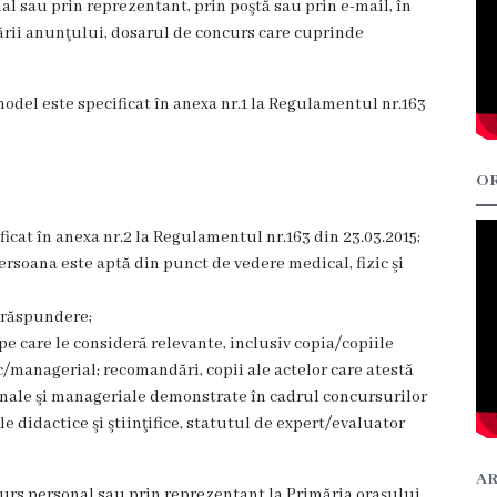
l sau prin reprezentant, prin poştă sau prin e-mail, în
ării anunţului, dosarul de concurs care cuprinde
 model este specificat în anexa nr.1 la Regulamentul nr.163
OR
ficat în anexa nr.2 la Regulamentul nr.163 din 23.03.2015;
persoana este aptă din punct de vedere medical, fizic şi
a răspundere;
e care le consideră relevante, inclusiv copia/copiile
c/managerial; recomandări, copii ale actelor care atestă
nale şi manageriale demonstrate în cadrul concursurilor
e didactice şi ştiinţifice, statutul de expert/evaluator
AR
s personal sau prin reprezentant la Primăria orașului