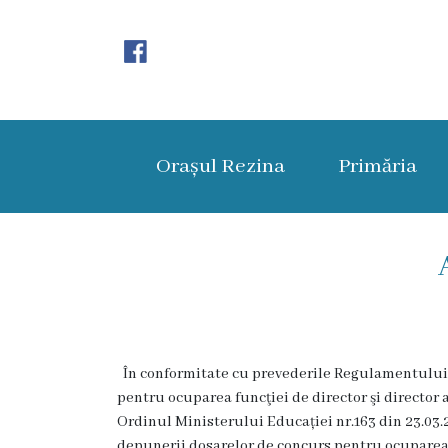
Orașul
Rezina
Orașul Rezina
Primăria
Istoria
orașului
Amalgamare
UAT
Rezina
În conformitate cu prevederile Regulamentului ”
Lucru
pentru ocuparea funcţiei de director şi director 
în
Ordinul Ministerului Educației nr.163 din 23.03
depunerii dosarelor de concurs pentru ocuparea p