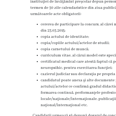
instituţiei de învăţămînt preșcolar depun persona
Dispozițiile
termen de 30 zile calendaristice din ziua public
primarului
următoarele acte obligatorii:
cererea de participare la concurs, al cărei
Plăți
din 23.03.2015;
salariale
copia actului de identitate;
copia/copiile actului/actelor de studii;
încasate
copia carnetului de muncă;
curriculum vitae, al cărui model este speci
Întreprinderi
certificatul medical care atestă faptul că 
subordonate
neuropsihic, pentru exercitarea funcţiei;
cazierul judiciar sau declaraţia pe propri
candidatul poate anexa şi alte documente p
Grădinița
actului/actelor ce confirmă gradul didacti
nr.1
formarea continuă, performanţele profesio
locale/naţionale/internaţionale, publicaţiil
,,Leagănul
naţional/internaţional etc.
copilăriei”
Candidații urmează să depună dosarul de concur