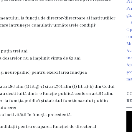
Pi
Pr
gă
ntului, la funcția de director/directoare al instituțiilor
– 
care întruneşte cumulativ următoarele condiţii:
Op
co
Mo
Av
puțin trei ani;
in
dosarelor, nu a împlinit vîrsta de 65 ani;
Aj
șc
 şi neuropsihic) pentru exercitarea funcţiei;
ma
rt.86 alin.(1) lit.g)-r) și art.301 alin (1) lit. a)-b) din Codul
u destituită dintr-o funcție publică conform art.64 alin.
CO
ivire la funcția publică și statutul funcționarului public;
RE
nducere;
ul activității în funcția precedentă.
ndidaţii pentru ocuparea funcţiei de director al