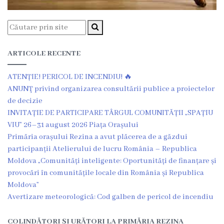
Grădinița
nr.2
,,Andrieș”
ARTICOLE RECENTE
Grădinița
ATENȚIE! PERICOL DE INCENDIU! 🔥
ANUNŢ privind organizarea consultării publice a proiectelor
nr.5
de decizie
,,Bucuria”
INVITAȚIE DE PARTICIPARE TÂRGUL COMUNITĂȚII „SPAȚIU
VIU” 26–31 august 2026 Piața Orașului
Grădinița
Primăria orașului Rezina a avut plăcerea de a găzdui
participanții Atelierului de lucru România – Republica
nr.6
Moldova „Comunități inteligente: Oportunități de finanțare și
,,Cocoșelul
provocări în comunitățile locale din România și Republica
Moldova”
de
Avertizare meteorologică: Cod galben de pericol de incendiu
Aur”
COLINDĂTORI ȘI URĂTORI LA PRIMĂRIA REZINA