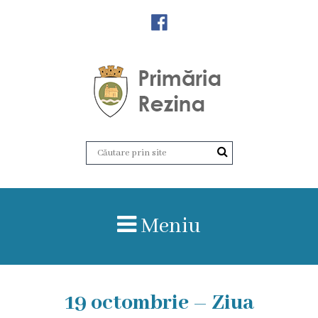
Orașul
Rezina
Istoria
orașului
Amalgamare
UAT
Meniu
Rezina
Lucru
în
19 octombrie – Ziua