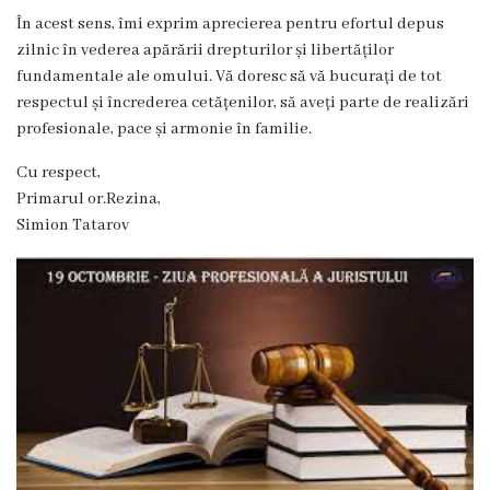
Dispozițiile
În acest sens, îmi exprim aprecierea pentru efortul depus
zilnic în vederea apărării drepturilor și libertăților
primarului
fundamentale ale omului. Vă doresc să vă bucurați de tot
respectul și încrederea cetățenilor, să aveți parte de realizări
Plăți
profesionale, pace și armonie în familie.
salariale
Cu respect,
încasate
Primarul or.Rezina,
Simion Tatarov
Întreprinderi
subordonate
Grădinița
nr.1
,,Leagănul
copilăriei”