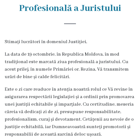
Rezina
Profesională a Juristului
Primăria
Zile
Stimați lucrători în domeniul Justiției,
de
La data de 19 octombrie, în Republica Moldova, în mod
audiență
tradițional este marcată ziua profesională a juristului. Cu
acest prilej, în numele Primăriei or. Rezina, Vă transmitem
Primarul
urări de bine și calde felicitări.
Aparatul
Este o zi care readuce în atenția noastră rolul ce Vă revine în
asigurarea respectării legislației și a ordinii prin promovarea
primăriei
unei justiții echitabile și imparțiale. Cu certitudine, meseria
căreia vă dedicați zi de zi, presupune responsabilitate,
Competențele
profesionalism, curaj și devotament. Cetățenii au nevoie de o
justiție echitabilă, iar Dumneavoastră sunteți promotorii și
primarului
responsabilii de această sarcină deloc ușoară.