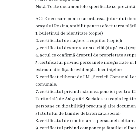
Dispozițiile
Notă: Toate documentele specificate se prezintă î
primarului
ACTE necesare pentru acordarea ajutorului finan
oraşului Rezina, stabilit pentru efectuarea plăţ
Plăți
1. buletinul de identitate (copie)
2. certificatul de naştere a copiilor (copie);
salariale
3. certificatul despre starea civilă (după caz) (cop
încasate
4. actul ce confirmă dreptul de proprietate asup
5. certificatul privind persoanele înregistrate în 
Întreprinderi
extrasul din fişa de evidenţă a locuinţelor;
6. certificat eliberat de Î.M. ,,Servicii Comunal Lo
subordonate
comunale;
7. certificatul privind mărimea pensiei pentru 12
Grădinița
Teritorială de Asigurări Sociale sau copia legiti
nr.1
persoane cu dizabilităţi precum şi alte document
statutului de familie defavorizată social;
,,Leagănul
8. certificatul de confirmare a persoanei solitare;
copilăriei”
9. certificatul privind componenţa familiei eliber