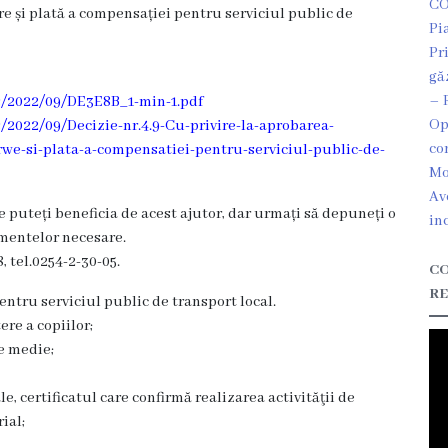
CO
re și plată a compensației pentru serviciul public de
Pi
Pr
gă
– 
s/2022/09/DE3E8B_1-min-1.pdf
Op
2022/09/Decizie-nr.4.9-Cu-privire-la-aprobarea-
co
we-si-plata-a-compensatiei-pentru-serviciul-public-de-
Mo
Av
 puteți beneficia de acest ajutor, dar urmați să depuneți o
in
mentelor necesare.
 tel.
0254-2-30-05
.
CO
RE
ntru serviciul public de transport local.
ere a copiilor;
te medie;
e, certificatul care confirmă realizarea activităţii de
ial;