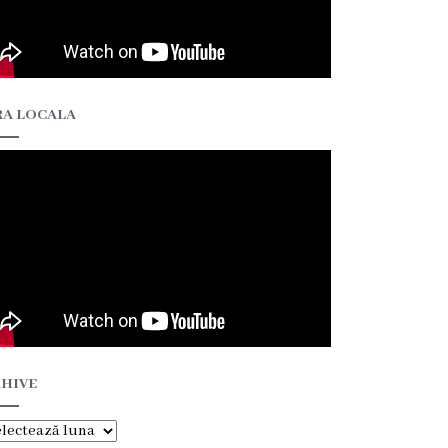
A LOCALA
HIVE
hive