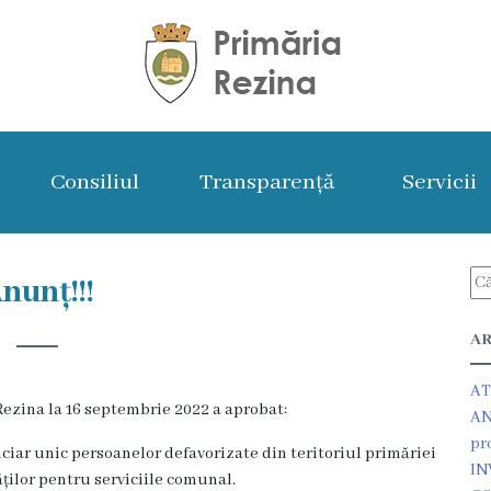
Consiliul
Transparență
Servicii
nunț!!!
AR
AT
Rezina la 16 septembrie 2022 a aprobat:
AN
pr
ciar unic persoanelor defavorizate din teritoriul primăriei
IN
ților pentru serviciile comunal.