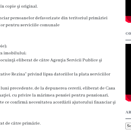
n copie şi original.
ciar persoanelor defavorizate din teritoriul primăriei
ilor pentru serviciile comunale
OR
ie);
ra imobilului;
locuinţă eliberat de către Agenţia Servicii Publice şi
cative Rezina” privind lipsa datoriilor la plata serviciilor
 luni precedente, de la depunerea cererii, eliberat de Casa
maţiei, cu privire la mărimea pensiei pentru pensionari,
e ce confirmă necesitatea acordării ajutorului financiar şi
AR
at de către primărie.
Ar