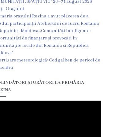
MUNITĂȚII „SPAȚIU VIU” 26–31 august 2026
ața Orașului
imăria orașului Rezina a avut plăcerea de a
zdui participanții Atelierului de lucru România
Republica Moldova „Comunități inteligente:
ortunități de finanțare și provocări în
munitățile locale din România și Republica
ldova”
ertizare meteorologică: Cod galben de pericol de
cendiu
LINDĂTORI ȘI URĂTORI LA PRIMĂRIA
ZINA