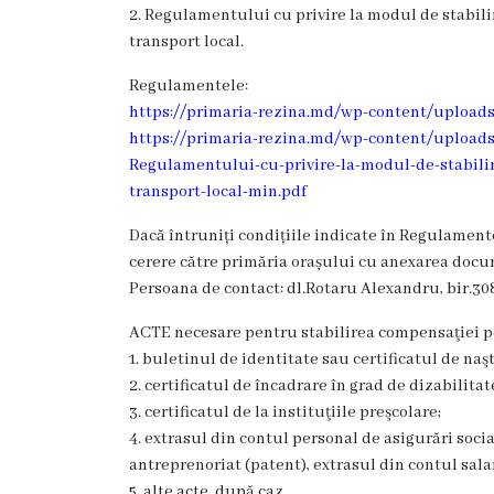
Rezina
2. Regulamentului cu privire la modul de stabili
transport local.
Primăria
Regulamentele:
https://primaria-rezina.md/wp-content/upload
Zile
https://primaria-rezina.md/wp-content/uploads/
de
Regulamentului-cu-privire-la-modul-de-stabilir
transport-local-min.pdf
audiență
Dacă întruniți condițiile indicate în Regulamente
Primarul
cerere către primăria orașului cu anexarea docu
Persoana de contact: dl.Rotaru Alexandru, bir.308,
Aparatul
ACTE necesare pentru stabilirea compensaţiei pe
primăriei
1. buletinul de identitate sau certificatul de naşt
2. certificatul de încadrare în grad de dizabilita
Competențele
3. certificatul de la instituţiile preşcolare;
4. extrasul din contul personal de asigurări social
primarului
antreprenoriat (patent), extrasul din contul salar
5. alte acte, după caz.