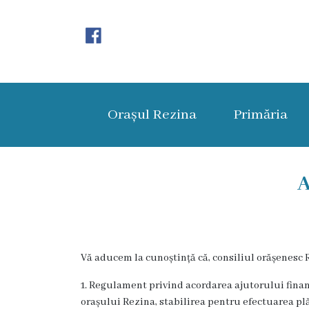
Orașul
Rezina
Orașul Rezina
Primăria
Istoria
orașului
Amalgamare
A
UAT
Rezina
Vă aducem la cunoștință că, consiliul orășenesc 
Lucru
1. Regulament privind acordarea ajutorului finan
în
orașului Rezina, stabilirea pentru efectuarea plă