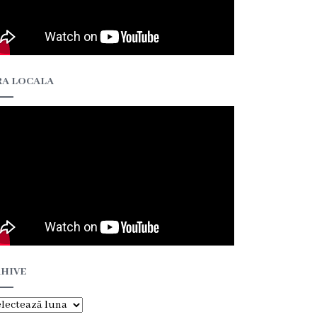
A LOCALA
HIVE
hive