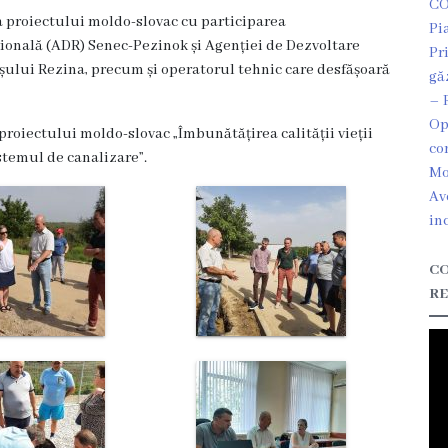
CO
e a proiectului moldo-slovac cu participarea
Pi
ională (ADR) Senec-Pezinok și Agenției de Dezvoltare
Pr
șului Rezina, precum și operatorul tehnic care desfășoară
gă
– 
Op
proiectului moldo-slovac „Îmbunătățirea calității vieții
co
istemul de canalizare”.
Mo
Av
in
CO
RE