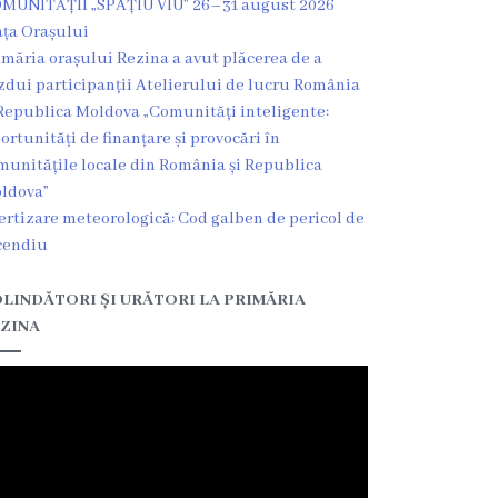
MUNITĂȚII „SPAȚIU VIU” 26–31 august 2026
ața Orașului
imăria orașului Rezina a avut plăcerea de a
zdui participanții Atelierului de lucru România
Republica Moldova „Comunități inteligente:
ortunități de finanțare și provocări în
munitățile locale din România și Republica
ldova”
ertizare meteorologică: Cod galben de pericol de
cendiu
LINDĂTORI ȘI URĂTORI LA PRIMĂRIA
ZINA