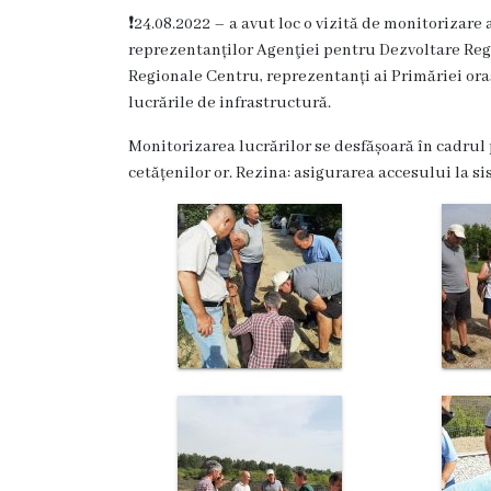
Rezina
❗️24.08.2022 – a avut loc o vizită de monitorizar
reprezentanților Agenţiei pentru Dezvoltare Reg
Primăria
Regionale Centru, reprezentanți ai Primăriei ora
lucrările de infrastructură.
Zile
Monitorizarea lucrărilor se desfășoară în cadrul 
de
cetățenilor or. Rezina: asigurarea accesului la s
audiență
Primarul
Aparatul
primăriei
Competențele
primarului