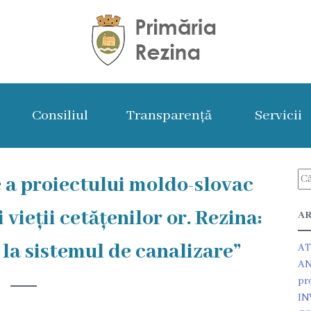
Consiliul
Transparență
Servicii
e a proiectului moldo-slovac
 vieții cetățenilor or. Rezina:
AR
 la sistemul de canalizare”
AT
AN
pr
IN