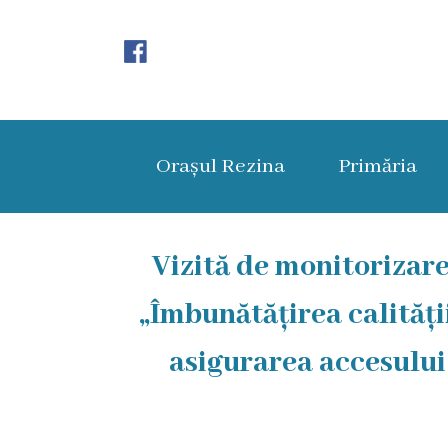
Orașul
Rezina
Orașul Rezina
Primăria
Istoria
orașului
Amalgamare
Vizită de monitorizar
UAT
„Îmbunătățirea calității
Rezina
asigurarea accesului
Lucru
în