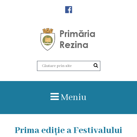
Orașul
Rezina
Istoria
orașului
Amalgamare
UAT
Meniu
Rezina
Lucru
în
Prima ediție a Festivalului