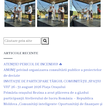
de
construire
eliberate
Dispoziții
Comisiei
pentru
ARTICOLE RECENTE
Situații
Excepționale
ATENȚIE! PERICOL DE INCENDIU! 🔥
ANUNŢ privind organizarea consultării publice a proiectelor
a
de decizie
Republicii
INVITAȚIE DE PARTICIPARE TÂRGUL COMUNITĂȚII „SPAȚIU
VIU” 26–31 august 2026 Piața Orașului
Moldova
Primăria orașului Rezina a avut plăcerea de a găzdui
participanții Atelierului de lucru România – Republica
Servicii
Moldova „Comunități inteligente: Oportunități de finanțare și