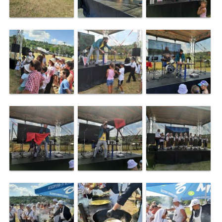
de
specialitate
Activitatea
consiliului
Deciziile
consiliului
Regulamentul
consiliului
Ședințele
Consiliului