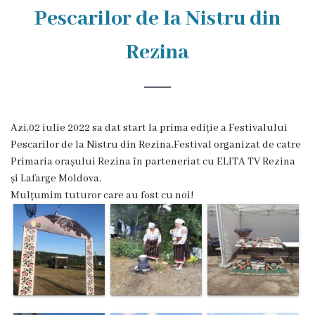
Rezina
Pescarilor de la Nistru din
Primăria
Rezina
Zile
de
audiență
Azi,02 iulie 2022 sa dat start la prima ediție a Festivalului
Pescarilor de la Nistru din Rezina.Festival organizat de catre
Primaria orașului Rezina în parteneriat cu ELITA TV Rezina
Primarul
și Lafarge Moldova.
Mulțumim tuturor care au fost cu noi!
Aparatul
primăriei
Competențele
primarului