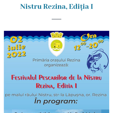
Rezina
Nistru Rezina, Ediția I
Primăria
Zile
de
audiență
Primarul
Aparatul
primăriei
Competențele
primarului