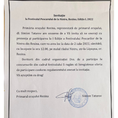
Î.M
,,Servicii
Comunal
-
Locative”
or.Rezina.
Î.M
,,
Piața
comercială
a
orașului