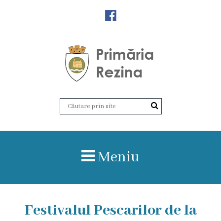
Orașul
Rezina
Istoria
orașului
Amalgamare
UAT
Meniu
Rezina
Lucru
în
Festivalul Pescarilor de la