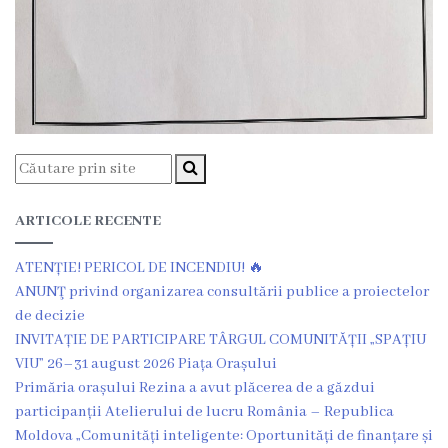
Rezina”
ONG-
uri
Posturi
vacante
ARTICOLE RECENTE
Consiliul
ATENȚIE! PERICOL DE INCENDIU! 🔥
ANUNŢ privind organizarea consultării publice a proiectelor
Componența
de decizie
Consiliului
INVITAȚIE DE PARTICIPARE TÂRGUL COMUNITĂȚII „SPAȚIU
VIU” 26–31 august 2026 Piața Orașului
Primăria orașului Rezina a avut plăcerea de a găzdui
Secretar
participanții Atelierului de lucru România – Republica
Moldova „Comunități inteligente: Oportunități de finanțare și
Comisii