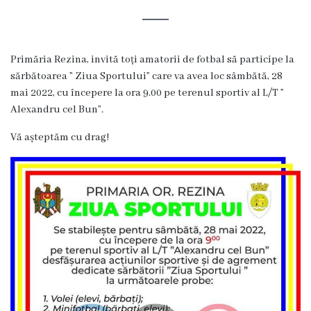
Rezina
Primăria
Primăria Rezina, invită toți amatorii de fotbal să participe la
Zile
sărbătoarea ” Ziua Sportului” care va avea loc sâmbătă, 28
mai 2022, cu începere la ora 9.00 pe terenul sportiv al L/T ”
de
Alexandru cel Bun”.
audiență
Vă așteptăm cu drag!
Primarul
Aparatul
primăriei
Competențele
primarului