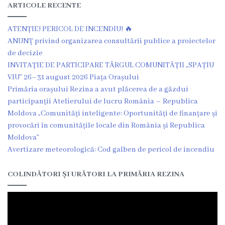
ARTICOLE RECENTE
Grădinița
ATENȚIE! PERICOL DE INCENDIU! 🔥
nr.2
ANUNŢ privind organizarea consultării publice a proiectelor
,,Andrieș”
de decizie
INVITAȚIE DE PARTICIPARE TÂRGUL COMUNITĂȚII „SPAȚIU
Grădinița
VIU” 26–31 august 2026 Piața Orașului
Primăria orașului Rezina a avut plăcerea de a găzdui
nr.5
participanții Atelierului de lucru România – Republica
,,Bucuria”
Moldova „Comunități inteligente: Oportunități de finanțare și
provocări în comunitățile locale din România și Republica
Grădinița
Moldova”
Avertizare meteorologică: Cod galben de pericol de incendiu
nr.6
,,Cocoșelul
COLINDĂTORI ȘI URĂTORI LA PRIMĂRIA REZINA
de
Aur”