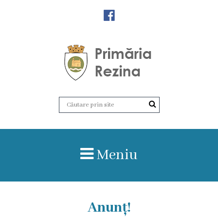
Orașul
Rezina
Istoria
orașului
Amalgamare
UAT
Meniu
Rezina
Lucru
în
Anunț!