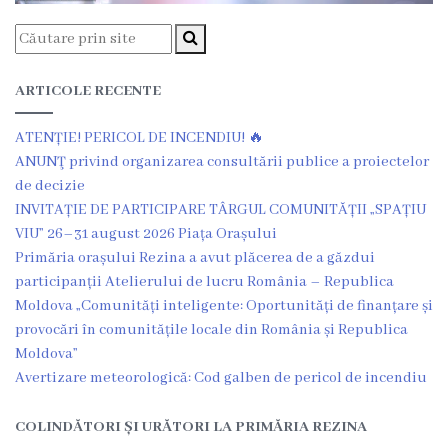
Dispozițiile
primarului
ARTICOLE RECENTE
Plăți
salariale
ATENȚIE! PERICOL DE INCENDIU! 🔥
ANUNŢ privind organizarea consultării publice a proiectelor
încasate
de decizie
INVITAȚIE DE PARTICIPARE TÂRGUL COMUNITĂȚII „SPAȚIU
Întreprinderi
VIU” 26–31 august 2026 Piața Orașului
Primăria orașului Rezina a avut plăcerea de a găzdui
subordonate
participanții Atelierului de lucru România – Republica
Moldova „Comunități inteligente: Oportunități de finanțare și
Grădinița
provocări în comunitățile locale din România și Republica
nr.1
Moldova”
Avertizare meteorologică: Cod galben de pericol de incendiu
,,Leagănul
copilăriei”
COLINDĂTORI ȘI URĂTORI LA PRIMĂRIA REZINA