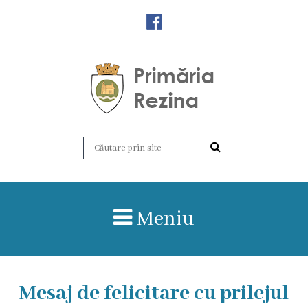
Orașul
Rezina
Istoria
orașului
Amalgamare
UAT
Meniu
Rezina
Lucru
Mesaj de felicitare cu prilejul
în