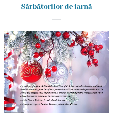
Rezina
Sărbătorilor de iarnă
Primăria
Zile
de
audiență
Primarul
Aparatul
primăriei
Competențele
primarului