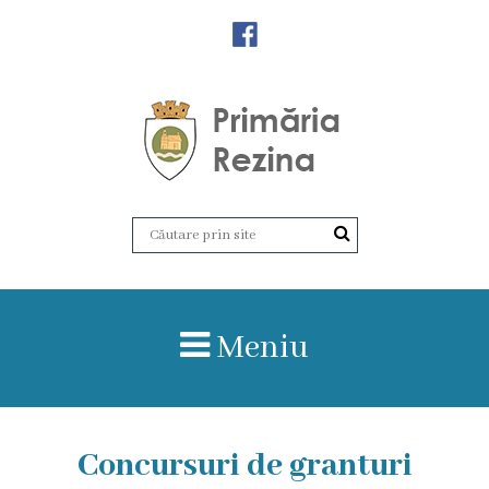
Orașul
Rezina
Istoria
orașului
Amalgamare
UAT
Meniu
Rezina
Lucru
în
Concursuri de granturi