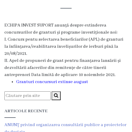
Rezina
Primăria
ECHIPA INVEST SUPORT anunță despre extinderea
Zile
concursurilor de granturi și programe investiționale noi:
I. Concurs pentu selectarea beneficiarilor (APL) de granturi
de
la înființarea/reabilitarea învelișurilor de ierburi pînă la
audiență
20/08/2021.
II. Apel de propuneri de grant pentru finanțarea lansării și
dezvoltării afacerilor din remitențe de către tinerii
Primarul
antreprenori Data limită de aplicare: 10 noiembrie 2021.
Granturi concursuri extinse august
Aparatul
primăriei
Competențele
ARTICOLE RECENTE
primarului
ANUNŢ privind organizarea consultării publice a proiectelor