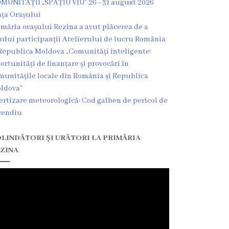
MUNITĂȚII „SPAȚIU VIU” 26–31 august 2026
ața Orașului
imăria orașului Rezina a avut plăcerea de a
zdui participanții Atelierului de lucru România
Republica Moldova „Comunități inteligente:
ortunități de finanțare și provocări în
munitățile locale din România și Republica
ldova”
ertizare meteorologică: Cod galben de pericol de
cendiu
LINDĂTORI ȘI URĂTORI LA PRIMĂRIA
ZINA