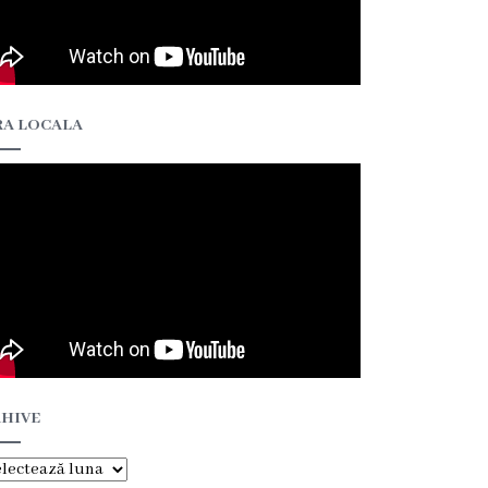
A LOCALA
HIVE
hive