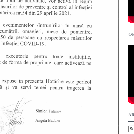
OR
AR
Ar