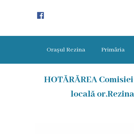
Orașul
Rezina
Orașul Rezina
Primăria
Istoria
orașului
Amalgamare
HOTĂRĂREA Comisiei Si
UAT
locală or.Rezina
Rezina
Lucru
în