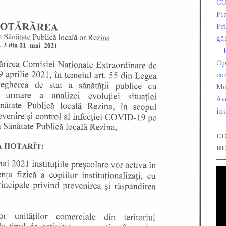
CO
Pi
Pr
gă
– 
Op
co
Mo
Av
in
CO
RE