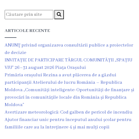
Î.M
,,Servicii
Comunal
ARTICOLE RECENTE
-
ANUNŢ privind organizarea consultării publice a proiectelor
Locative”
de decizie
INVITAȚIE DE PARTICIPARE TÂRGUL COMUNITĂȚII „SPAȚIU
or.Rezina.
VIU” 26–31 august 2026 Piața Orașului
Primăria orașului Rezina a avut plăcerea de a găzdui
Î.M
participanții Atelierului de lucru România – Republica
,,
Moldova „Comunități inteligente: Oportunități de finanțare și
provocări în comunitățile locale din România și Republica
Piața
Moldova”
comercială
Avertizare meteorologică: Cod galben de pericol de incendiu
Ajutor financiar unic pentru începutul anului școlar pentru
a
familiile care au la întreținere 4 și mai mulți copii
orașului