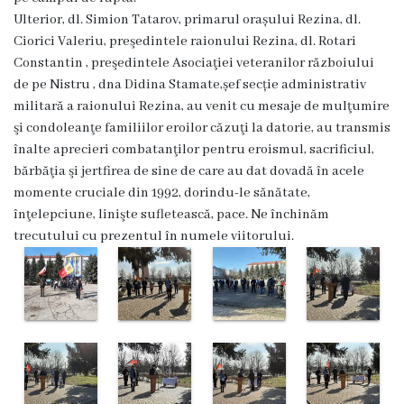
Dispozițiile
Ulterior, dl. Simion Tatarov, primarul orașului Rezina, dl.
Ciorici Valeriu, preşedintele raionului Rezina, dl. Rotari
primarului
Constantin , preşedintele Asociaţiei veteranilor războiului
de pe Nistru , dna Didina Stamate,șef secție administrativ
Plăți
militară a raionului Rezina, au venit cu mesaje de mulţumire
salariale
şi condoleanţe familiilor eroilor căzuţi la datorie, au transmis
înalte aprecieri combatanţilor pentru eroismul, sacrificiul,
încasate
bărbăţia şi jertfirea de sine de care au dat dovadă în acele
momente cruciale din 1992, dorindu-le sănătate,
Întreprinderi
înţelepciune, linişte sufletească, pace. Ne închinăm
subordonate
trecutului cu prezentul în numele viitorului.
Grădinița
nr.1
,,Leagănul
copilăriei”