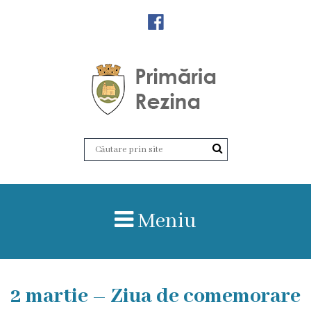
Orașul
Rezina
Istoria
orașului
Amalgamare
UAT
Meniu
Rezina
Lucru
2 martie – Ziua de comemorare
în