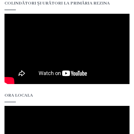
COLINDĂTORI ȘI URĂTORI LA PRIMĂRIA REZINA
Rezina”
ONG-
uri
Posturi
vacante
Consiliul
Componența
ORA LOCALA
Consiliului
Secretar
Comisii