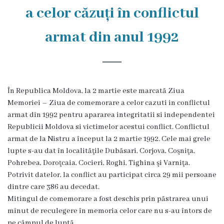
Rezina
a celor căzuți în conflictul
Primăria
armat din anul 1992
Zile
de
audiență
În Republica Moldova, la 2 martie este marcată Ziua
Memoriei – Ziua de comemorare a celor cazuti in conflictul
armat din 1992 pentru apararea integritatii si independentei
Primarul
Republicii Moldova si victimelor acestui conflict. Conflictul
armat de la Nistru a început la 2 martie 1992. Cele mai grele
Aparatul
lupte s-au dat în localităţile Dubăsari, Corjova, Coşniţa,
primăriei
Pohrebea, Doroţcaia, Cocieri, Roghi, Tighina şi Varniţa.
Potrivit datelor, la conflict au participat circa 29 mii persoane
Competențele
dintre care 386 au decedat.
Mitingul de comemorare a fost deschis prin păstrarea unui
primarului
minut de reculegere în memoria celor care nu s-au întors de
pe câmpul de luptă.