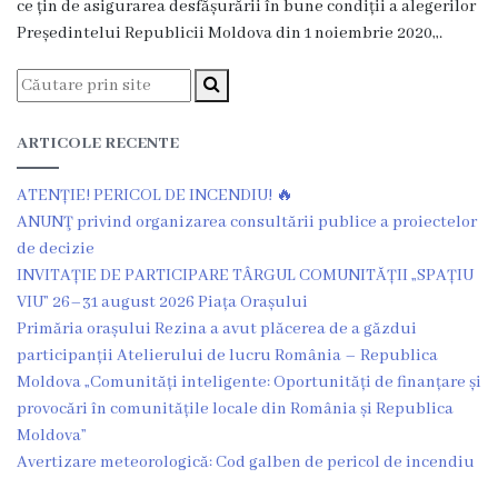
ce țin de asigurarea desfășurării în bune condiții a alegerilor
Grădinița
Președintelui Republicii Moldova din 1 noiembrie 2020,,.
nr.2
,,Andrieș”
ARTICOLE RECENTE
Grădinița
ATENȚIE! PERICOL DE INCENDIU! 🔥
nr.5
ANUNŢ privind organizarea consultării publice a proiectelor
,,Bucuria”
de decizie
INVITAȚIE DE PARTICIPARE TÂRGUL COMUNITĂȚII „SPAȚIU
VIU” 26–31 august 2026 Piața Orașului
Grădinița
Primăria orașului Rezina a avut plăcerea de a găzdui
nr.6
participanții Atelierului de lucru România – Republica
Moldova „Comunități inteligente: Oportunități de finanțare și
,,Cocoșelul
provocări în comunitățile locale din România și Republica
de
Moldova”
Avertizare meteorologică: Cod galben de pericol de incendiu
Aur”