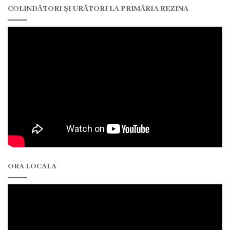
COLINDĂTORI ȘI URĂTORI LA PRIMĂRIA REZINA
Î.M
,,Servicii
Comunal
-
Locative”
or.Rezina.
Î.M
,,
ORA LOCALA
Piața
comercială
a
orașului