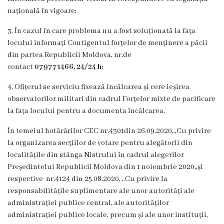
Dispozițiile
națională în vigoare;
primarului
3. În cazul în care problema nu a fost soluționată la fața
locului informați Contigentul forțelor de menținere a păcii
Plăți
din partea Republicii Moldova, nr.de
contact
079771466
,
24/24 h;
salariale
încasate
4. Ofițerul se serviciu fixează încălcarea și cere ieșirea
observatorilor militari din cadrul Forțelor mixte de pacificare
la fața locului pentru a documenta încălcarea.
Întreprinderi
subordonate
În temeiul hotărârilor CEC nr.4301din 26.09.2020,,,Cu privire
la organizarea secțiilor de votare pentru alegătorii din
localitățile din stânga Nistrului în cadrul alegerilor
Grădinița
Președintelui Republicii Moldova din 1 noiembrie 2020,,și
nr.1
respective nr.4124 din 25.08.2020, ,,Cu privire la
responsabilitățile suplimentare ale unor autorități ale
,,Leagănul
administrației publice central, ale autorităților
copilăriei”
administrației publice locale, precum și ale unor instituții,