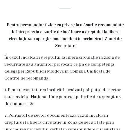
Rezina
Primăria
Pentru persoanelor fizice cu privire la măsurile recomandate
Zile
de întreprins în cazurile de încălcare a dreptului la libera
circulație sau apariției unui incident în perimetrul Zonei de
de
Securitate
audiență
În cazul încălcării dreptului la libera circulație în Zona de
Securitate sau anumitor provocări ce țin de competența
Primarul
delegației Republicii Moldova în Comisia Unificată de
Control, se recomandă:
Aparatul
1. Pentru constatarea încălcării sesizați polițistul de sector
primăriei
sau serviciul Național Unic pentru apelurile de urgență,
nr.
de contact 112
;
Competențele
2. Polițistul de sector documentează cazul încălcării
primarului
dreptului la libera circulație în Zona de securitate prin
întocmirea procesului verbal în corespundere cu legislația