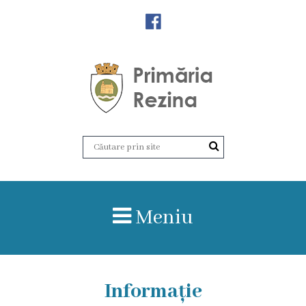
Orașul
Rezina
Istoria
orașului
Amalgamare
UAT
Meniu
Rezina
Lucru
în
Informație