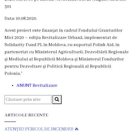
301
Grădinița
nr.2
Data: 10.08.2020.
,,Andrieș”
Acest proiect este finanțat în cadrul Fondului Granturilor
Mici 2020 – ediția Revitalizare Urbană, implementat de
Grădinița
Solidarity Fund PL în Moldova, cu suportul Polish Aid, în
parteneriat cu Ministerul Agriculturii, Dezvoltării Regionale
nr.5
și Mediului al Republicii Moldova și Ministerul Fondurilor
,,Bucuria”
pentru Dezvoltare și Politică Regională al Republicii
Polonia.”
Grădinița
ANUNT Revitalizare
nr.6
,,Cocoșelul
de
ARTICOLE RECENTE
Aur”
ATENȚIE! PERICOL DE INCENDIU! 🔥