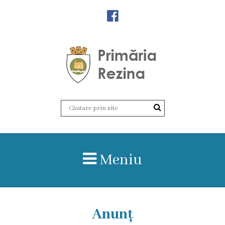
Orașul
Rezina
Istoria
orașului
Amalgamare
UAT
Meniu
Rezina
Lucru
în
Anunț