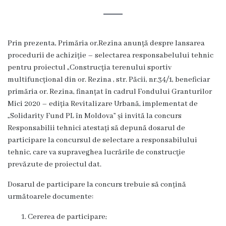
Rezina
Primăria
Prin prezenta, Primăria or.Rezina anunță despre lansarea
Zile
procedurii de achiziție – selectarea responsabelului tehnic
pentru proiectul „Construcția terenul
ui sportiv
de
multifuncțional din or. Rezina , str. Păcii, nr.34/1, beneficiar
audiență
primăria or. Rezina, finanțat în cadrul Fondului Granturilor
Mici 2020 – ediția Revitalizare Urbană, implementat de
„Solidarity Fund PL în Moldova” și invită la concurs
Primarul
Responsabilii tehnici atestați să depună dosarul de
participare la concursul de selectare a responsabilului
Aparatul
tehnic, care va supraveghea lucrările de construcţie
primăriei
prevăzute de proiectul dat.
Dosarul de participare la concurs trebuie să conțină
Competențele
următoarele documente:
primarului
Cererea de participare;