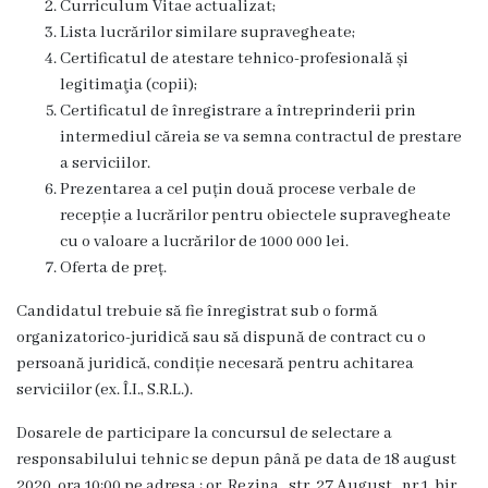
Curriculum Vitae actualizat;
Dispozițiile
Lista lucrărilor similare supravegheate;
primarului
Certificatul de atestare tehnico-profesională și
legitimaţia (copii);
Plăți
Certificatul de înregistrare a întreprinderii prin
intermediul căreia se va semna contractul de prestare
salariale
a serviciilor.
încasate
Prezentarea a cel puțin două procese verbale de
recepție a lucrărilor pentru obiectele supravegheate
cu o valoare a lucrărilor de
1000 000
lei.
Întreprinderi
Oferta de preț.
subordonate
Candidatul trebuie să fie înregistrat sub o formă
organizatorico-juridică sau să dispună de contract cu o
Grădinița
persoană juridică, condiție necesară pentru achitarea
nr.1
serviciilor (ex. Î.I., S.R.L.).
,,Leagănul
Dosarele de participare la concursul de selectare a
copilăriei”
responsabilului tehnic se depun până pe data de 18 august
2020, ora 10:00 pe adresa : or. Rezina , str. 27 August . nr.1, bir.