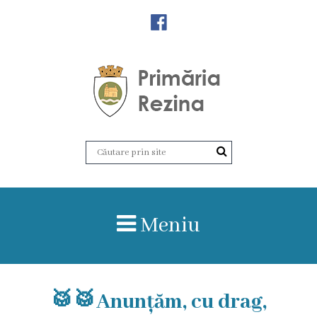
Orașul
Rezina
Istoria
orașului
Amalgamare
UAT
Meniu
Rezina
Lucru
în
🥁🥁Anunțăm, cu drag,