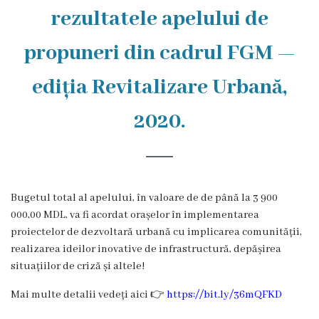
Rezina
rezultatele apelului de
Primăria
propuneri din cadrul FGM —
Zile
ediția Revitalizare Urbană,
de
2020.
audiență
Primarul
Bugetul total al apelului, în valoare de de până la 3 9
00
Aparatul
000,00 MDL, va fi acordat orașelor în implementarea
primăriei
proiectelor de dezvoltară urbană cu implicarea comunității,
realizarea ideilor inovative de infrastructură, depășirea
Competențele
situațiilor de criză și altele!
primarului
Mai multe detalii vedeți aici
👉
https://bit.ly/36mQFKD