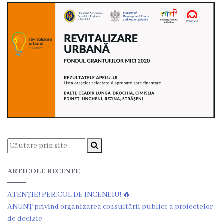
Dispozițiile
primarului
Plăți
salariale
încasate
Întreprinderi
subordonate
Grădinița
ARTICOLE RECENTE
nr.1
,,Leagănul
ATENȚIE! PERICOL DE INCENDIU! 🔥
ANUNŢ privind organizarea consultării publice a proiectelor
copilăriei”
de decizie