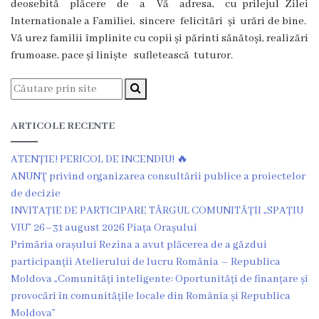
deosebită plăcere de a Vă adresa, cu prilejul Zilei
Dispozițiile
Internationale a Familiei, sincere felicitări și urări de bine.
primarului
Vă urez familii împlinite cu copii și părinti sănătoși, realizări
frumoase, pace și liniște sufletească tuturor.
Plăți
salariale
încasate
ARTICOLE RECENTE
ATENȚIE! PERICOL DE INCENDIU! 🔥
Întreprinderi
ANUNŢ privind organizarea consultării publice a proiectelor
subordonate
de decizie
INVITAȚIE DE PARTICIPARE TÂRGUL COMUNITĂȚII „SPAȚIU
Grădinița
VIU” 26–31 august 2026 Piața Orașului
Primăria orașului Rezina a avut plăcerea de a găzdui
nr.1
participanții Atelierului de lucru România – Republica
,,Leagănul
Moldova „Comunități inteligente: Oportunități de finanțare și
provocări în comunitățile locale din România și Republica
copilăriei”
Moldova”