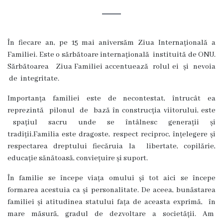
Rezina
Primăria
În fiecare an, pe 15 mai aniversăm Ziua Internațională a
Zile
Familiei. Este o sărbătoare internațională instituită de ONU.
Sărbătoarea Ziua Familiei accentuează rolul ei și nevoia
de
de integritate.
audiență
Importanța familiei este de necontestat, întrucât ea
reprezintă pilonul de bază în construcția viitorului, este
Primarul
spațiul sacru unde se întâlnesc generații și
tradiții.Familia este dragoste, respect reciproc, înțelegere și
Aparatul
respectarea dreptului fiecăruia la libertate, copilărie,
educație sănătoasă, conviețuire și suport.
primăriei
În familie se începe viața omului și tot aici se începe
Competențele
formarea acestuia ca și personalitate. De aceea, bunăstarea
familiei și atitudinea statului fața de aceasta exprimă, în
primarului
mare măsură, gradul de dezvoltare a societății. Am