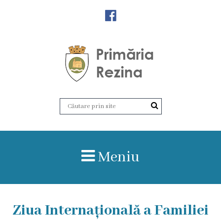
Orașul
Rezina
Istoria
orașului
Amalgamare
UAT
Meniu
Rezina
Lucru
Ziua Internațională a Familiei
în