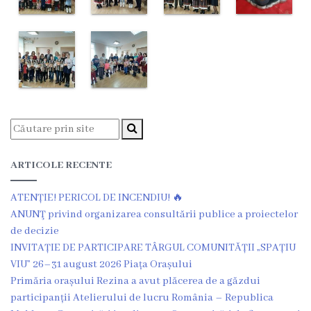
Dispozițiile
primarului
Plăți
salariale
încasate
Întreprinderi
ARTICOLE RECENTE
subordonate
ATENȚIE! PERICOL DE INCENDIU! 🔥
ANUNŢ privind organizarea consultării publice a proiectelor
Grădinița
de decizie
nr.1
INVITAȚIE DE PARTICIPARE TÂRGUL COMUNITĂȚII „SPAȚIU
VIU” 26–31 august 2026 Piața Orașului
,,Leagănul
Primăria orașului Rezina a avut plăcerea de a găzdui
copilăriei”
participanții Atelierului de lucru România – Republica