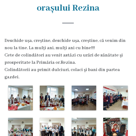
Rezina
orașului Rezina
Primăria
Zile
Deschide ușa, creștine, deschide ușa, creștine, că venim din
de
nou la tine. La mulți ani, mulți ani cu bine!!!
audiență
Cete de colindători au venit astăzi cu urări de sănătate şi
prosperitate la Primăria or.Rezina.
Colindătorii au primit dulciuri, colaci şi bani din partea
Primarul
gazdei.
Aparatul
primăriei
Competențele
primarului