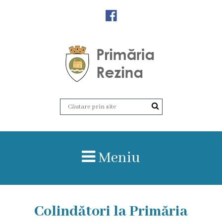
Orașul
Rezina
Istoria
orașului
Amalgamare
UAT
Meniu
Rezina
Lucru
în
Colindători la Primăria