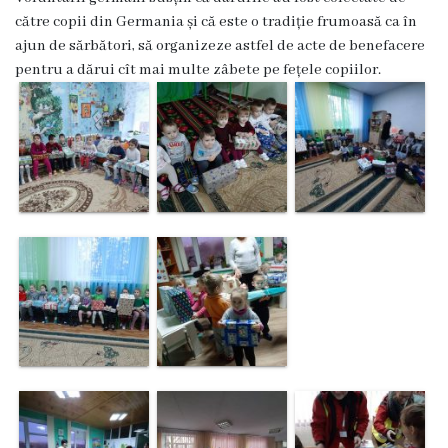
Dispozițiile
către copii din Germania și că este o tradiție frumoasă ca în
ajun de sărbători, să organizeze astfel de acte de benefacere
primarului
pentru a dărui cît mai multe zâbete pe fețele copiilor.
Plăți
salariale
încasate
Întreprinderi
subordonate
Grădinița
nr.1
,,Leagănul
copilăriei”