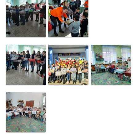
de
specialitate
Activitatea
consiliului
Deciziile
consiliului
Regulamentul
consiliului
Ședințele
Consiliului