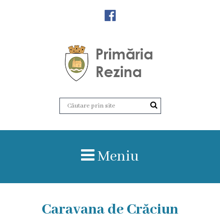
Orașul
Rezina
Istoria
orașului
Amalgamare
UAT
Meniu
Rezina
Lucru
în
Caravana de Crăciun