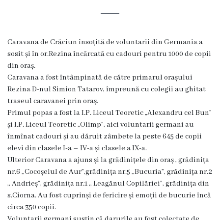
Rezina
Primăria
Caravana de Crăciun însoțită de voluntarii din Germania a
Zile
sosit și în or.Rezina încărcată cu cadouri pentru 1000 de copii
din oraș.
de
Caravana a fost întâmpinată de către primarul orașului
audiență
Rezina D-nul Simion Tatarov, împreună cu colegii au ghitat
traseul caravanei prin oraș.
Primul popas a fost la I.P. Liceul Teoretic „Alexandru cel Bun”
Primarul
și I.P. Liceul Teoretic „Olimp”, aici voluntarii germani au
înmînat cadouri și au dăruit zâmbete la peste 645 de copii
Aparatul
elevi din cl
asele I-a – IV-a și clasele a IX-a.
primăriei
Ulterior Caravana a ajuns și la grădinițele din oraș , grădinița
nr.6 ,,Cocoșelul de Aur”,grădinița nr.5 ,,Bucuria”, grădinița nr.2
Competențele
,, Andrieș”, grădinița nr.1 ,, Leagănul Copilăriei”, grădinița din
s.Ciorna. Au fost cuprinși de fericire și emoții de bucurie încă
primarului
circa 350 copii.
Voluntarii germani susțin că darurile au fost colectate de