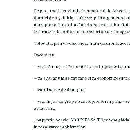
Rezina
Pe parcursul activității, Incubatorul de Afaceri a
Primăria
dornici de a-și iniția o afacere, prin organizarea
antreprenoriatului, având drept scop îmbunătățir
Zile
informarea tinerilor antreprenori despre program
de
Totodată, prin diverse modalități credibile, acor
audiență
Dacă și tu:
– vrei să reușești în domeniul antreprenoriatulu
Primarul
– să eviți anumite capcane și să economisești ti
Aparatul
– cauți surse de finanțare;
primăriei
– vrei în jur un grup de antreprenori în plină asc
Competențele
a afacerii…
primarului
…
nu pierde ocazia, ADRESEAZĂ-TE, te vom ghida înt
în rezolvarea problemelor.