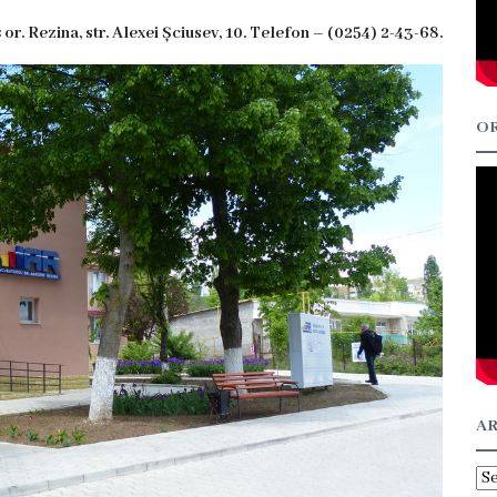
 or. Rezina, str. Alexei Șciusev, 10. Telefon –
(0254) 2-43-68
.
OR
AR
Ar