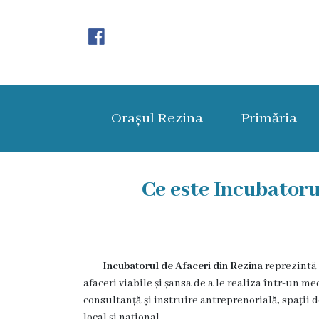
Orașul
Rezina
Orașul Rezina
Primăria
Istoria
orașului
Amalgamare
Ce este Incubatoru
UAT
Rezina
Incubatorul de Afaceri din Rezina
reprezintă 
Lucru
afaceri viabile și șansa de a le realiza într-un 
în
consultanță și instruire antreprenorială, spații d
local și național.