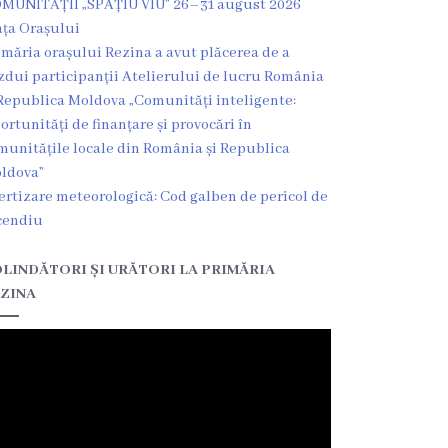
MUNITĂȚII „SPAȚIU VIU” 26–31 august 2026
ața Orașului
imăria orașului Rezina a avut plăcerea de a
zdui participanții Atelierului de lucru România
Republica Moldova „Comunități inteligente:
ortunități de finanțare și provocări în
munitățile locale din România și Republica
ldova”
ertizare meteorologică: Cod galben de pericol de
cendiu
LINDĂTORI ȘI URĂTORI LA PRIMĂRIA
ZINA