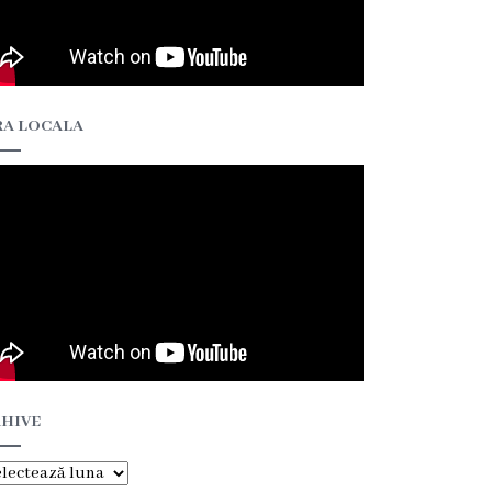
A LOCALA
HIVE
hive