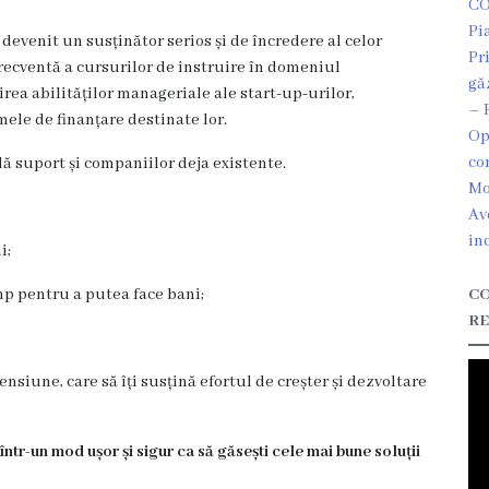
CO
Pi
 devenit un susținător serios și de încredere al celor
Pr
 frecventă a cursurilor de instruire în domeniul
gă
ea abilităților manageriale ale start-up-urilor,
– 
ele de finanțare destinate lor.
Op
co
dă suport și companiilor deja existente.
Mo
Av
in
i;
mp pentru a putea face bani;
CO
RE
ensiune, care să îți susțină efortul de creșter și dezvoltare
r-un mod ușor și sigur ca să găsești cele mai bune soluții