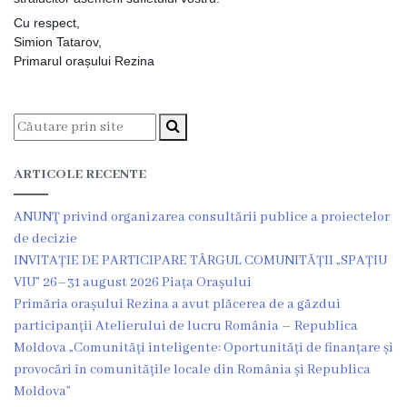
Dispozițiile
Cu respect,
Simion Tatarov,
primarului
Primarul orașului Rezina
Plăți
salariale
încasate
ARTICOLE RECENTE
Întreprinderi
ANUNŢ privind organizarea consultării publice a proiectelor
subordonate
de decizie
INVITAȚIE DE PARTICIPARE TÂRGUL COMUNITĂȚII „SPAȚIU
VIU” 26–31 august 2026 Piața Orașului
Grădinița
Primăria orașului Rezina a avut plăcerea de a găzdui
nr.1
participanții Atelierului de lucru România – Republica
Moldova „Comunități inteligente: Oportunități de finanțare și
,,Leagănul
provocări în comunitățile locale din România și Republica
copilăriei”
Moldova”