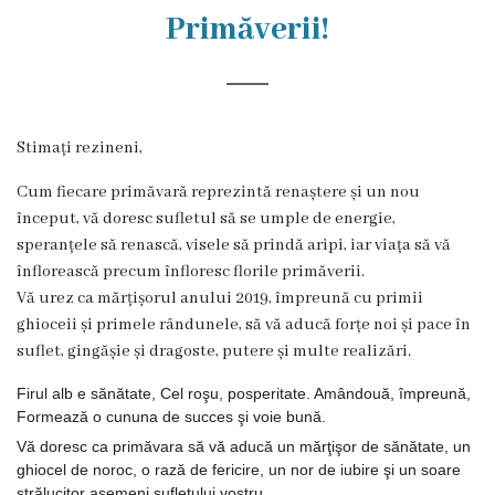
Rezina
Primăverii!
Primăria
Zile
Stimați rezineni,
de
Cum fiecare primăvară reprezintă renaștere și un nou
audiență
început, vă doresc sufletul să se umple de energie,
speranțele să renască, visele să prindă aripi, iar viața să vă
Primarul
înflorească precum înfloresc florile primăverii.
Vă urez ca mărțișorul anului 2019, împreună cu primii
Aparatul
ghioceii și primele rândunele, să vă aducă forțe noi și pace în
suflet, gingășie și dragoste, putere și multe realizări.
primăriei
Firul alb e sănătate, Cel roşu, posperitate. Amândouă, împreună,
Competențele
Forme
ază o cununa de succes şi voie bună.
Vă doresc ca primăvara să vă aducă un mărţişor de sănătate, un
primarului
ghiocel de noroc, o rază de fericire, un nor de iubire şi un soare
strălucitor asemeni sufletului vostru.