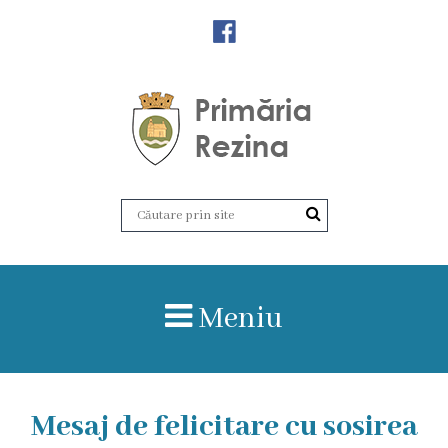
Orașul
Rezina
Istoria
orașului
Amalgamare
UAT
Meniu
Rezina
Lucru
Mesaj de felicitare cu sosirea
în