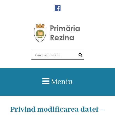
Orașul
Rezina
Istoria
orașului
Amalgamare
UAT
Meniu
Rezina
Lucru
Privind modificarea datei –
în