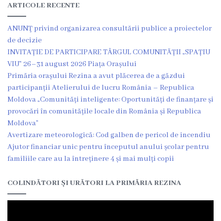
ARTICOLE RECENTE
Grădinița
ANUNŢ privind organizarea consultării publice a proiectelor
nr.2
de decizie
,,Andrieș”
INVITAȚIE DE PARTICIPARE TÂRGUL COMUNITĂȚII „SPAȚIU
VIU” 26–31 august 2026 Piața Orașului
Grădinița
Primăria orașului Rezina a avut plăcerea de a găzdui
participanții Atelierului de lucru România – Republica
nr.5
Moldova „Comunități inteligente: Oportunități de finanțare și
,,Bucuria”
provocări în comunitățile locale din România și Republica
Moldova”
Grădinița
Avertizare meteorologică: Cod galben de pericol de incendiu
Ajutor financiar unic pentru începutul anului școlar pentru
nr.6
familiile care au la întreținere 4 și mai mulți copii
,,Cocoșelul
COLINDĂTORI ȘI URĂTORI LA PRIMĂRIA REZINA
de
Aur”