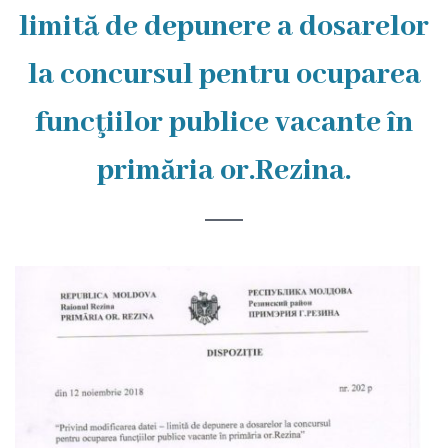
Rezina
limită de depunere a dosarelor
Primăria
la concursul pentru ocuparea
Zile
funcţiilor publice vacante în
de
primăria or.Rezina.
audiență
Primarul
Aparatul
primăriei
Competențele
primarului