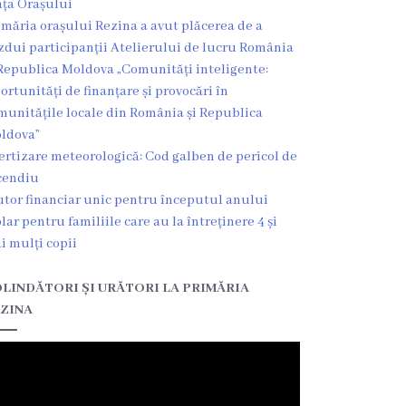
ața Orașului
imăria orașului Rezina a avut plăcerea de a
zdui participanții Atelierului de lucru România
Republica Moldova „Comunități inteligente:
ortunități de finanțare și provocări în
munitățile locale din România și Republica
ldova”
ertizare meteorologică: Cod galben de pericol de
cendiu
utor financiar unic pentru începutul anului
olar pentru familiile care au la întreținere 4 și
i mulți copii
LINDĂTORI ȘI URĂTORI LA PRIMĂRIA
ZINA