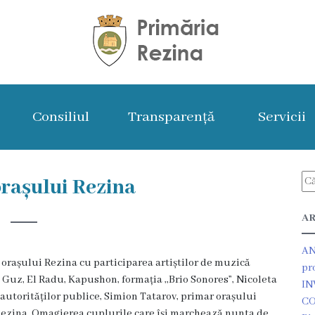
Consiliul
Transparență
Servicii
rașului Rezina
AR
AN
orașului Rezina cu participarea artiștilor de muzică
pr
 Guz, El Radu, Kapushon, formația ,,Brio Sonores”, Nicoleta
IN
a autorităților publice, Simion Tatarov, primar orașului
CO
Rezina. Omagierea cuplurile care își marchează nunta de