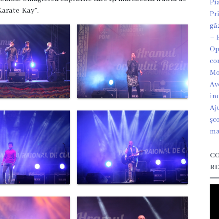
Pi
Karate-Kay”.
Pr
gă
– 
Op
co
Mo
Av
in
Aj
șc
ma
CO
RE