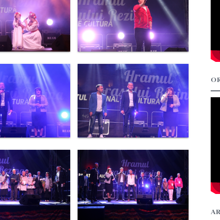
OR
AR