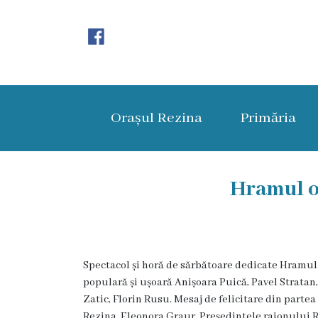
Orașul
Rezina
Orașul Rezina
Primăria
Istoria
orașului
Amalgamare
Hramul o
UAT
Rezina
Spectacol și horă de sărbătoare dedicate Hramul 
Lucru
populară și ușoară Anișoara Puică, Pavel Stratan,
în
Zatic, Florin Rusu. Mesaj de felicitare din parte
Rezina, Eleonora Graur, Președintele raionului 