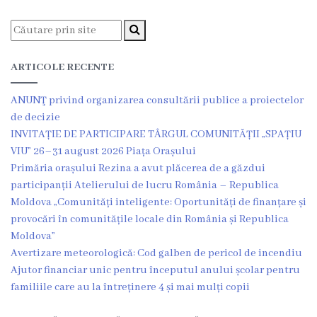
Î.M
,,Servicii
Comunal
ARTICOLE RECENTE
-
ANUNŢ privind organizarea consultării publice a proiectelor
Locative”
de decizie
INVITAȚIE DE PARTICIPARE TÂRGUL COMUNITĂȚII „SPAȚIU
or.Rezina.
VIU” 26–31 august 2026 Piața Orașului
Primăria orașului Rezina a avut plăcerea de a găzdui
Î.M
participanții Atelierului de lucru România – Republica
Moldova „Comunități inteligente: Oportunități de finanțare și
,,
provocări în comunitățile locale din România și Republica
Piața
Moldova”
Avertizare meteorologică: Cod galben de pericol de incendiu
comercială
Ajutor financiar unic pentru începutul anului școlar pentru
a
familiile care au la întreținere 4 și mai mulți copii
orașului