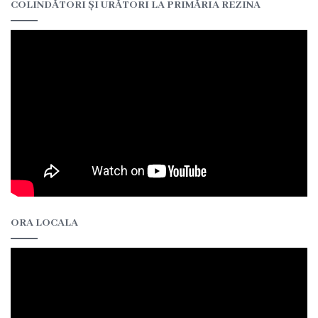
COLINDĂTORI ȘI URĂTORI LA PRIMĂRIA REZINA
Rezina”
ONG-
uri
Posturi
vacante
Consiliul
Componența
ORA LOCALA
Consiliului
Secretar
Comisii