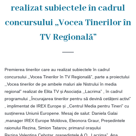
Rezina
realizat subiectele în cadrul
Primăria
concursului ,,Vocea Tinerilor în
Zile
TV Regională”
de
audiență
Premierea tinerilor care au realizat subiectele în cadrul
Primarul
concursului ,,Vocea Tinerilor în TV Regională”, parte a proiectului
,,Vocea tinerilor de pe ambele maluri ale Nistrului în media
Aparatul
regional” realizat de Elita TV și Asociația ,,Lacrima” , în cadrul
primăriei
programului ,,Încurajarea tinerilor pentru să devină cetățeni activi”
, implimentat de IREX Europe și ,,Centrul Media pentru Tineri” cu
Competențele
susținerea Uniunii Europene. Mesaj de salut: Daniela Galai
,manager IREX Europe Moldova,
Eleonora Graur, Președintele
primarului
raionului Rezina, Simion Tatarov, primarul orașului
Rezina,Valentina Cebotar, președintele A.O ,,Lacrima”, Ana