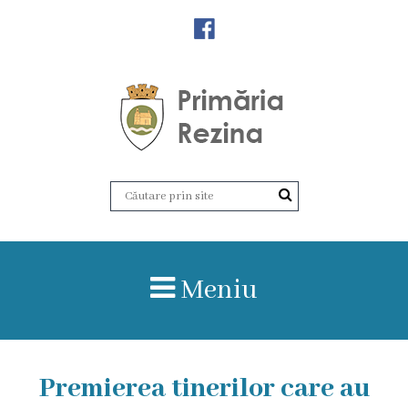
Orașul
Rezina
Istoria
orașului
Amalgamare
UAT
Meniu
Rezina
Lucru
Premierea tinerilor care au
în