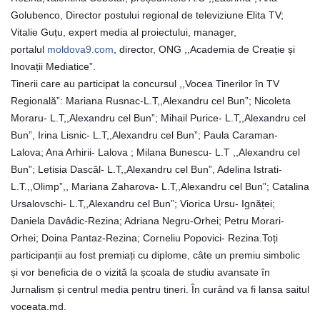
Dispozițiile
Golubenco, Director postului regional de televiziune Elita TV;
Vitalie Guțu, expert media al proiectului, manager,
primarului
portalul
moldova9.com
, director, ONG ,,Academia de Creație și
Inovații Mediatice”.
Plăți
Tinerii care au participat la concursul ,,Vocea Tinerilor în TV
salariale
Regională”: Mariana Rusnac-L.T,,Alexandru cel Bun”; Nicoleta
Moraru- L.T,,Alexandru cel Bun”; Mihail Purice- L.T,,Alexandru cel
încasate
Bun”, Irina Lisnic- L.T,,Alexandru cel Bun”; Paula Caraman-
Lalova; Ana Arhirii- Lalova ; Milana Bunescu- L.T ,,Alexandru cel
Întreprinderi
Bun”; Letisia Dascăl- L.T,,Alexandru cel Bun”, Adelina Istrati-
subordonate
L.T.,,Olimp”,, Mariana Zaharova- L.T,,Alexandru cel Bun”; Catalina
Ursalovschi- L.T,,Alexandru cel Bun”; Viorica Ursu- Ignăței;
Daniela Davâdic-Rezina; Adriana Negru-Orhei; Petru Morari-
Grădinița
Orhei; Doina Pantaz-Rezina; Corneliu Popovici- Rezina.Toți
nr.1
participanții au fost premiați cu diplome, câte un premiu simbolic
și vor beneficia de o vizită la școala de studiu avansate în
,,Leagănul
Jurnalism și centrul media pentru tineri. În curând va fi lansa saitul
copilăriei”
voceata.md.