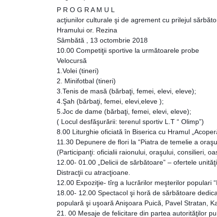
Rezina
P R O G R A M U L
acţiunilor culturale şi de agrement cu prilejul sărbător
Primăria
Hramului or. Rezina
Sâmbătă , 13 octombrie 2018
10.00 Competiţii sportive la următoarele probe
Zile
Velocursă
de
1.Volei (tineri)
2. Minifotbal (tineri)
audiență
3.Tenis de masă (bărbaţi, femei, elevi, eleve);
4.Şah (bărbaţi, femei, elevi,eleve );
5.Joc de dame (bărbaţi, femei, elevi, eleve);
Primarul
( Locul desfăşurării: terenul sportiv L.T “ Olimp”)
8.00 Liturghie oficiată în Biserica cu Hramul „Acope
Aparatul
11.30 Depunere de flori la “Piatra de temelie a oraşu
(Participanţi: oficialii raionului, oraşului, consilieri,
primăriei
12.00- 01.00 „Delicii de sărbătoare” – ofertele unităţ
Distracţii cu atracţioane.
Competențele
12.00 Expoziţie- tîrg a lucrărilor meşterilor populari 
18.00- 12.00 Spectacol şi horă de sărbătoare dedicat
primarului
populară şi uşoară Anişoara Puică, Pavel Stratan, K
21. 00 Mesaje de felicitare din partea autorităţilor publ