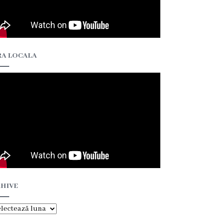
A LOCALA
HIVE
hive