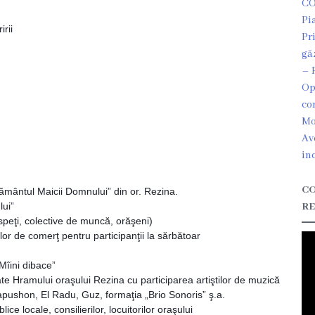
CO
Pi
irii
Pr
gă
– 
Op
co
Mo
Av
in
CO
rământul Maicii Domnului” din or. Rezina.
lui”
RE
 oaspeţi, colective de muncă, orăşeni)
ilor de comerţ pentru participanţii la sărbătoar
“Mîini dibace”
e Hramului oraşului Rezina cu participarea artiştilor de muzică
apushon, El Radu, Guz, formaţia „Brio Sonoris” ş.a.
ice locale, consilierilor, locuitorilor oraşului