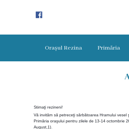
Orașul
Rezina
Orașul Rezina
Primăria
Istoria
orașului
Amalgamare
UAT
Rezina
Stimaţi rezineni!
Lucru
Vă invităm să petreceţi sărbătoarea Hramului vesel şi 
în
Primăria oraşului pentru zilele de 13-14 octombrie 20
August,1).