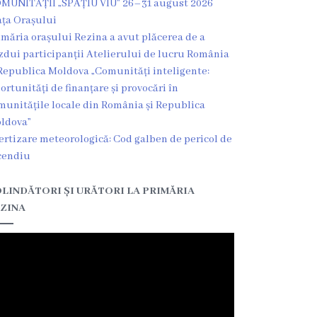
MUNITĂȚII „SPAȚIU VIU” 26–31 august 2026
ața Orașului
imăria orașului Rezina a avut plăcerea de a
zdui participanții Atelierului de lucru România
Republica Moldova „Comunități inteligente:
ortunități de finanțare și provocări în
munitățile locale din România și Republica
ldova”
ertizare meteorologică: Cod galben de pericol de
cendiu
LINDĂTORI ȘI URĂTORI LA PRIMĂRIA
ZINA