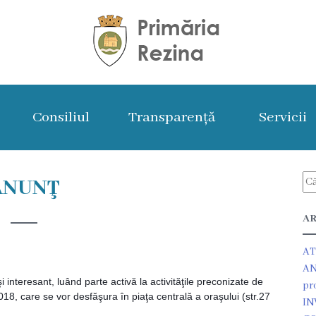
Consiliul
Transparență
Servicii
ANUNŢ
AR
AT
AN
interesant, luând parte activă la activităţile preconizate de
pr
18, care se vor desfăşura în piaţa centrală a oraşului (str.27
IN