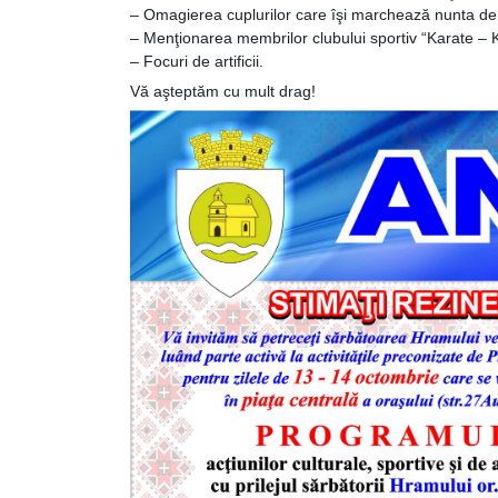
Dispozițiile
– Omagierea cuplurilor care îşi marchează nunta de
– Menţionarea membrilor clubului sportiv “Karate – 
primarului
– Focuri de artificii.
Vă aşteptăm cu mult drag!
Plăți
salariale
încasate
Întreprinderi
subordonate
Grădinița
nr.1
,,Leagănul
copilăriei”