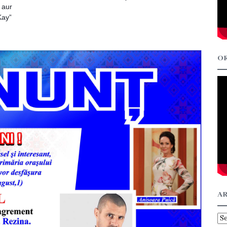
 aur
Kay”
OR
AR
Ar