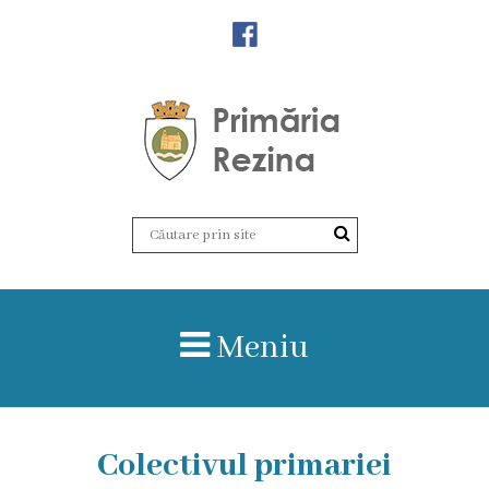
Orașul
Rezina
Istoria
orașului
Amalgamare
UAT
Meniu
Rezina
Lucru
în
Colectivul primariei