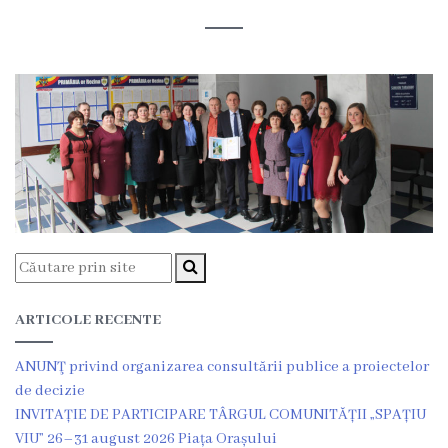
Rezina
Primăria
Zile
de
audiență
Primarul
Aparatul
ARTICOLE RECENTE
primăriei
ANUNŢ privind organizarea consultării publice a proiectelor
Competențele
de decizie
primarului
INVITAȚIE DE PARTICIPARE TÂRGUL COMUNITĂȚII „SPAȚIU
VIU” 26–31 august 2026 Piața Orașului