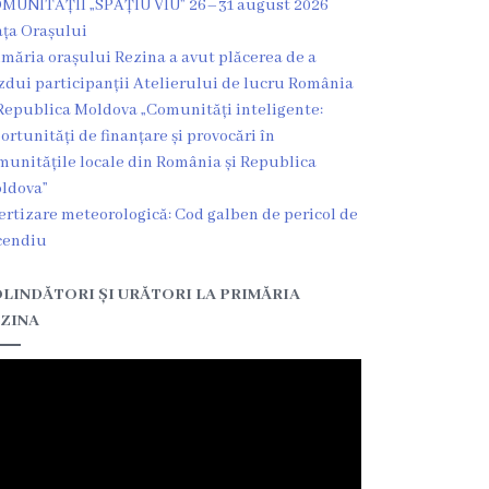
MUNITĂȚII „SPAȚIU VIU” 26–31 august 2026
ața Orașului
imăria orașului Rezina a avut plăcerea de a
zdui participanții Atelierului de lucru România
Republica Moldova „Comunități inteligente:
ortunități de finanțare și provocări în
munitățile locale din România și Republica
ldova”
ertizare meteorologică: Cod galben de pericol de
cendiu
LINDĂTORI ȘI URĂTORI LA PRIMĂRIA
ZINA