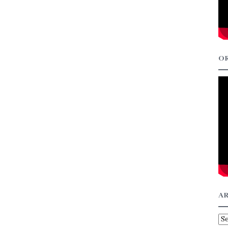
OR
AR
Ar