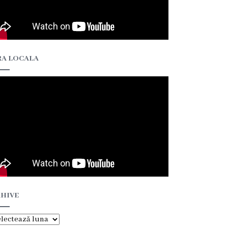
A LOCALA
HIVE
hive