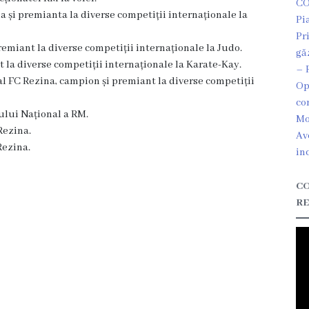
CO
și premianta la diverse competiții internaționale la
Pi
Pr
miant la diverse competiții internaționale la Ju
do.
gă
la diverse competiții internaționale la Karate-Kay.
– 
l FC Rezina, campion și premiant la diverse competiții
Op
co
lui Național a RM.
Mo
Rezina.
Av
Rezina.
in
CO
RE