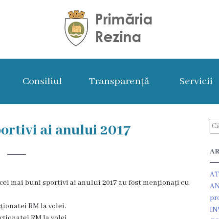
Consiliul
Transparență
Servicii
ortivi ai anului 2017
AR
AT
 cei mai buni sportivi ai anului 2017 au fost menționați cu
AN
pr
ionatei RM la volei.
IN
ionatei RM la volei.