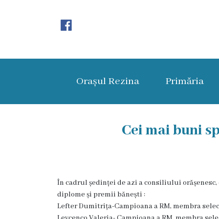
Orașul
Rezina
Orașul Rezina
Primăria
Istoria
orașului
Amalgamare
Cei mai buni sp
UAT
Rezina
În cadrul ședinței de azi a consiliului orășenesc,
Lucru
diplome și premii bănești :
în
Lefter Dumitrița-Campioana a RM, membra selecț
Levcenco Valeria- Campioana a RM, membra selecț