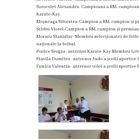
Rezina
Sorocolet Alexandra- Campioana a RM, campioana 
Karate-Kay.
Primăria
Moșneaga Silvestru-Campion a RM, campion și pre
Știrbu Viorel-Campion a RM, campion și premiant 
Zile
Moraru Stanislav- Membru selecționatei de fotba
naționale la fotbal.
de
Purice Sergiu- antrenor Karate-Kay Membru Lotu
audiență
Stavila Dumitru -antrenor Judo a școlii sportive 
Funica Valentin- antrenor volei a școlii sportive 
Primarul
Aparatul
primăriei
Competențele
primarului