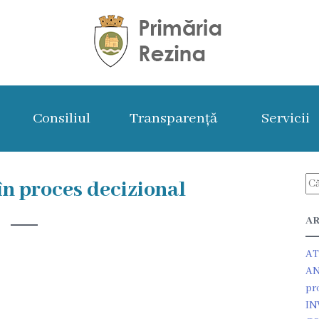
Consiliul
Transparență
Servicii
n proces decizional
AR
AT
AN
pr
IN