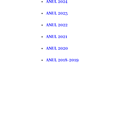
Rezina
ANUL 2024
ANUL 2023
Primăria
ANUL 2022
Zile
ANUL 2021
de
ANUL 2020
audiență
ANUL 2018-2019
Primarul
Aparatul
primăriei
Competențele
primarului