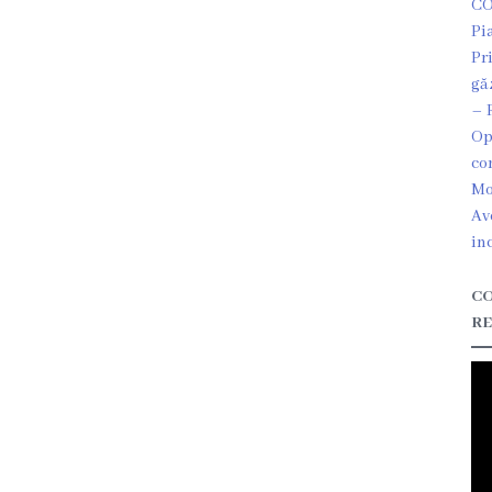
CO
Pi
Pr
gă
– 
Op
co
Mo
Av
in
CO
RE