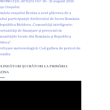
MUNITĂȚII „SPAȚIU VIU” 26–31 august 2026
ața Orașului
imăria orașului Rezina a avut plăcerea de a
zdui participanții Atelierului de lucru România
Republica Moldova „Comunități inteligente:
ortunități de finanțare și provocări în
munitățile locale din România și Republica
ldova”
ertizare meteorologică: Cod galben de pericol de
cendiu
LINDĂTORI ȘI URĂTORI LA PRIMĂRIA
ZINA