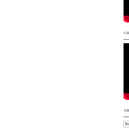
OR
AR
Ar