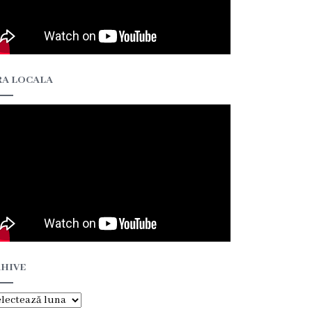
A LOCALA
HIVE
hive