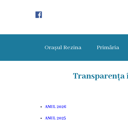
Orașul
Rezina
Orașul Rezina
Primăria
Istoria
orașului
Amalgamare
Transparența î
UAT
Rezina
ANUL 2026
Lucru
ANUL 2025
în