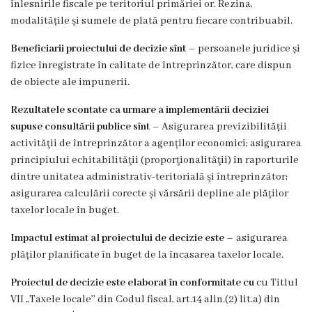
înlesnirile fiscale pe teritoriul primăriei or. Rezina,
Grădinița
modalitățile și sumele de plată pentru fiecare contribuabil.
nr.2
Beneficiarii proiectului de decizie sînt
– persoanele juridice și
fizice înregistrate în calitate de întreprinzător, care dispun
,,Andrieș”
de obiecte ale impunerii.
Grădinița
Rezultatele scontate ca urmare a implementării deciziei
supuse consultării publice sînt
– Asigurarea previzibilității
nr.5
activităţii de întreprinzător a agenților economici; asigurarea
,,Bucuria”
principiului echitabilităţii (proporţionalităţii) în raporturile
dintre unitatea administrativ-teritorială şi întreprinzător;
Grădinița
asigurarea calculării corecte și vărsării depline ale plăților
taxelor locale în buget.
nr.6
Impactul estimat al proiectului de decizie este
– asigurarea
,,Cocoșelul
plăților planificate în buget de la încasarea taxelor locale.
de
Proiectul de decizie este elaborat în conformitate cu
cu Titlul
Aur”
VII „Taxele locale’’ din Codul fiscal, art.14 alin.(2) lit.a) din