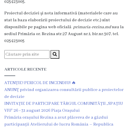
025423005.
Rezina”
Proiectul deciziei şi nota informativă (materialele care au
stat la baza elaborării proiectului de decizie etc.) sînt
ONG-
disponibile pe pagina web oficială
primaria-rezina.md
sau la
uri
sediul Primăria or. Rezina str.27 August nr.1, bir.nr.307, tel.
025423005
Posturi
vacante
ARTICOLE RECENTE
Consiliul
ATENȚIE! PERICOL DE INCENDIU! 🔥
Componența
ANUNŢ privind organizarea consultării publice a proiectelor
de decizie
Consiliului
INVITAȚIE DE PARTICIPARE TÂRGUL COMUNITĂȚII „SPAȚIU
VIU” 26–31 august 2026 Piața Orașului
Secretar
Primăria orașului Rezina a avut plăcerea de a găzdui
participanții Atelierului de lucru România – Republica
Comisii