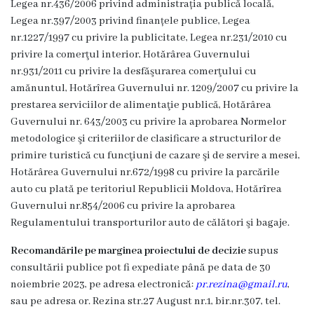
Legea nr.436/2006 privind administrația publică locală,
Î.M
Legea nr.397/2003 privind finanțele publice, Legea
nr.1227/1997 cu privire la publicitate, Legea nr.231/2010 cu
,,Servicii
privire la comerţul interior, Hotărârea Guvernului
Comunal
nr.931/2011 cu privire la desfăşurarea comerţului cu
amănuntul, Hotărîrea Guvernului nr. 1209/2007 cu privire la
-
prestarea serviciilor de alimentaţie publică, Hotărârea
Locative”
Guvernului nr. 643/2003 cu privire la aprobarea Normelor
metodologice şi criteriilor de clasificare a structurilor de
or.Rezina.
primire turistică cu funcţiuni de cazare şi de servire a mesei,
Hotărârea Guvernului nr.672/1998 cu privire la parcările
Î.M
auto cu plată pe teritoriul Republicii Moldova, Hotărîrea
,,
Guvernului nr.854/2006 cu privire la aprobarea
Regulamentului transporturilor auto de călători şi bagaje.
Piața
Recomandările pe marginea proiectului de decizie
supus
comercială
consultării publice pot fi expediate până pe data de 30
a
noiembrie 2023, pe adresa electronică:
pr.rezina@gmail.ru
,
sau pe adresa or. Rezina str.27 August nr.1, bir.nr.307, tel.
orașului