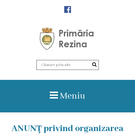
Orașul
Rezina
Istoria
orașului
Amalgamare
UAT
Meniu
Rezina
Lucru
ANUNŢ privind organizarea
în