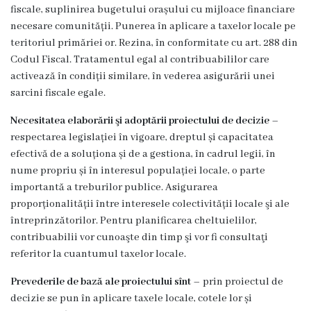
Dispozițiile
fiscale, suplinirea bugetului orașului cu mijloace financiare
necesare comunității. Punerea în aplicare a taxelor locale pe
primarului
teritoriul primăriei or. Rezina, în conformitate cu art. 288 din
Codul Fiscal. Tratamentul egal al contribuabililor care
Plăți
activează în condiții similare, în vederea asigurării unei
sarcini fiscale egale.
salariale
încasate
Necesitatea elaborării şi adoptării proiectului de decizie
–
respectarea legislației în vigoare, dreptul și capacitatea
efectivă de a soluționa și de a gestiona, în cadrul legii, în
Întreprinderi
nume propriu și în interesul populației locale, o parte
subordonate
importantă a treburilor publice. Asigurarea
proporționalității între interesele colectivității locale şi ale
Grădinița
întreprinzătorilor. Pentru planificarea cheltuielilor,
contribuabilii vor cunoaşte din timp şi vor fi consultaţi
nr.1
referitor la cuantumul taxelor locale.
,,Leagănul
Prevederile de bază ale proiectului sînt
– prin proiectul de
copilăriei”
decizie se pun în aplicare taxele locale, cotele lor și