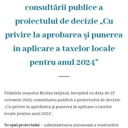
Rezina
consultării publice a
Primăria
proiectului de decizie „Cu
Zile
privire la aprobarea şi punerea
de
în aplicare a taxelor locale
audiență
pentru anul 2024”
Primarul
Aparatul
primăriei
Primăria orașului Rezina iniţiază, începînd cu data de 27
octomrie 2023, consultarea publică a proiectului de decizie
Competențele
„Cu privire la aprobarea şi punerea în aplicare a taxelor
locale pentru anul 2024”.
primarului
Scopul proiectului
– administrarea autonomă a veniturilor