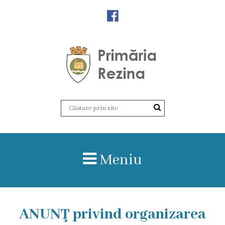
Orașul
Rezina
Istoria
orașului
Amalgamare
UAT
Meniu
Rezina
Lucru
ANUNŢ privind organizarea
în