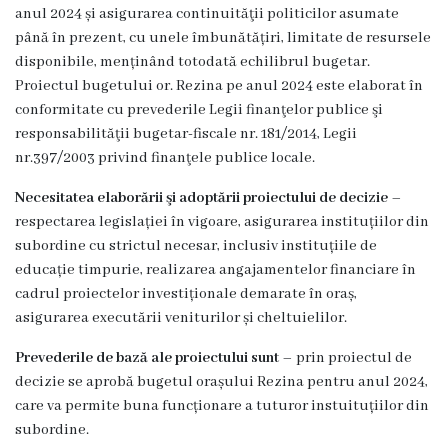
Dispozițiile
anul 2024 și asigurarea continuităţii politicilor asumate
până în prezent, cu unele îmbunătățiri, limitate de resursele
primarului
disponibile, menținând totodată echilibrul bugetar.
Proiectul bugetului or. Rezina pe anul 2024 este elaborat în
Plăți
conformitate cu prevederile Legii finanţelor publice şi
responsabilităţii bugetar-fiscale nr. 181/2014, Legii
salariale
nr.397/2003 privind finanţele publice locale.
încasate
Necesitatea elaborării şi adoptării proiectului de decizie
–
respectarea legislației în vigoare, asigurarea instituțiilor din
Întreprinderi
subordine cu strictul necesar, inclusiv instituțiile de
subordonate
educație timpurie, realizarea angajamentelor financiare în
cadrul proiectelor investiționale demarate în oraș,
Grădinița
asigurarea executării veniturilor și cheltuielilor.
nr.1
Prevederile de bază ale proiectului sunt
– prin proiectul de
decizie se aprobă bugetul orașului Rezina pentru anul 2024,
,,Leagănul
care va permite buna funcționare a tuturor instuituțiilor din
copilăriei”
subordine.