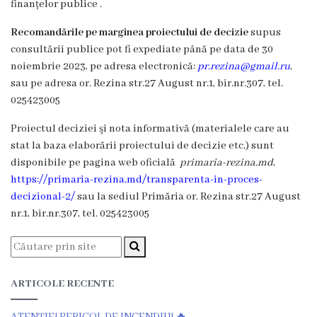
finanțelor publice .
Î.M
Recomandările pe marginea proiectului de decizie
supus
,,Servicii
consultării publice pot fi expediate până pe data de 30
Comunal
noiembrie 2023, pe adresa electronică:
pr.rezina@gmail.ru
,
sau pe adresa or. Rezina str.27 August nr.1, bir.nr.307, tel.
-
025423005
Locative”
Proiectul deciziei şi nota informativă (materialele care au
or.Rezina.
stat la baza elaborării proiectului de decizie etc.) sunt
disponibile pe pagina web oficială
primaria-rezina.md
,
Î.M
https://primaria-rezina.md/transparenta-in-proces-
decizional-2/
sau la sediul Primăria or. Rezina str.27 August
,,
nr.1, bir.nr.307, tel. 025423005
Piața
comercială
a
ARTICOLE RECENTE
orașului