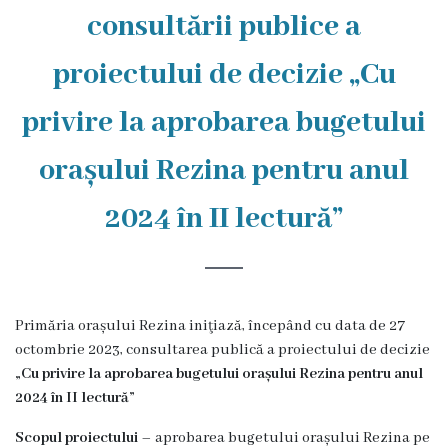
Rezina
consultării publice a
Primăria
proiectului de decizie „Cu
Zile
privire la aprobarea bugetului
de
orașului Rezina pentru anul
audiență
2024 în II lectură”
Primarul
Aparatul
primăriei
Primăria orașului Rezina iniţiază, începând cu data de 27
octombrie 2023, consultarea publică a proiectului de decizie
Competențele
„
Cu privire la aprobarea bugetului orașului Rezina pentru anul
2024 în II lectură”
primarului
Scopul proiectului
– aprobarea bugetului orașului Rezina pe