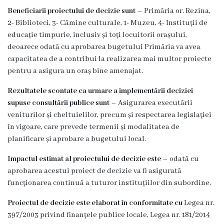
Beneficiarii proiectului de decizie sunt
– Primăria or. Rezina,
Grădinița
2- Biblioteci, 3- Cămine culturale, 1- Muzeu, 4- Instituții de
nr.2
educație timpurie, inclusiv și toți locuitorii orașului,
deoarece odată cu aprobarea bugetului Primăria va avea
,,Andrieș”
capacitatea de a contribui la realizarea mai multor proiecte
pentru a asigura un oraș bine amenajat.
Grădinița
Rezultatele scontate ca urmare a implementării deciziei
nr.5
supuse consultării publice sunt
– Asigurarea executării
,,Bucuria”
veniturilor și cheltuielilor, precum și respectarea legislației
în vigoare, care prevede termenii și modalitatea de
Grădinița
planificare și aprobare a bugetului local.
nr.6
Impactul estimat al proiectului de decizie este
– odată cu
aprobarea acestui proiect de decizie va fi asigurată
,,Cocoșelul
funcționarea continuă a tuturor instituțiilor din subordine.
de
Proiectul de decizie este elaborat în conformitate cu
Legea nr.
Aur”
397/2003 privind finanțele publice locale, Legea nr. 181/2014