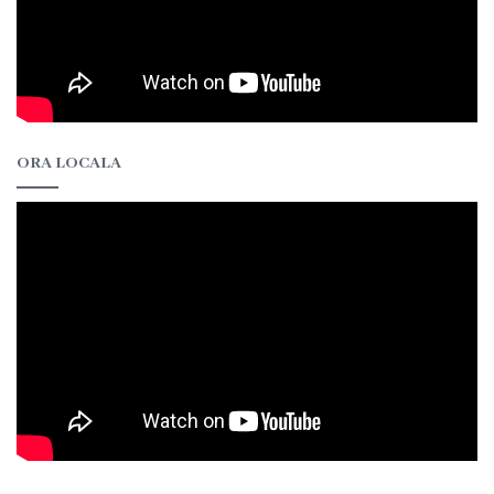
de
specialitate
Activitatea
ORA LOCALA
consiliului
Deciziile
consiliului
Regulamentul
consiliului
Ședințele
Consiliului