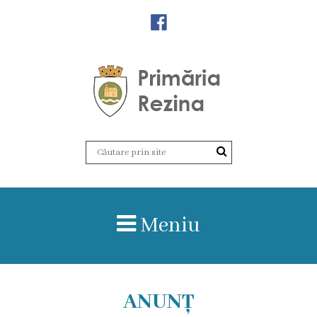
Orașul
Rezina
Istoria
orașului
Amalgamare
UAT
Meniu
Rezina
Lucru
în
ANUNȚ