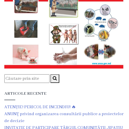
Î.M
,,Servicii
Comunal
-
Locative”
or.Rezina.
Î.M
,,
Piața
ARTICOLE RECENTE
comercială
ATENȚIE! PERICOL DE INCENDIU! 🔥
ANUNŢ privind organizarea consultării publice a proiectelor
a
de decizie
orașului
INVITAȚIE DE PARTICIPARE TÂRGUL COMUNITĂȚII „SPAȚIU