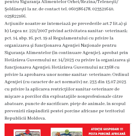
pentru Siguranţa Alimentelor Orhei/Rezina/Teleneşti/
Grădinița
Şoldăneşti la nr. de contact tel.
060386478
,
023521640
,
025822166
.
nr.2
Acţiunile noastre se întemeiază pe prevederile art.7 lit.a) şi
,,Andrieș”
b) Legea nr. 221/2007 privind activitatea sanitar- veterinară;
pct. 14, sbp. 16, pct. 19 al Regulamentului cu privire la
Grădinița
organizarea şi funcţionarea Agenţiei Naţionale pentru
Siguranţa Alimentelor (în continuare Agenţie), aprobat prin
nr.5
Hotărârea Guvernului nr. 14/2023 cu privire la organizarea şi
,,Bucuria”
funcţionarea Agenţiei; Hotărârea Guvernului nr.1368 cu
privire la aprobarea unor norme sanitar- veterinare; Ordinul
Agenţiei (cu caracter de act normativ) nr. 233 din 13.07.2023
Grădinița
cu privire la aplicarea restricţiilor sanitar-veterinare de
nr.6
mişcare a porcilor din exploataţiile nonprofesionale către
abatoare, puncte de sacrificare, pieţe de animale, în scopul
,,Cocoșelul
prevenirii răspândirii pestei porcine africane pe teritoriul
de
Republicii Moldova.
Aur”