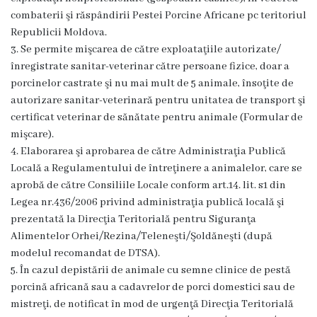
Dispozițiile
combaterii şi răspândirii Pestei Porcine Africane pc teritoriul
Republicii Moldova.
primarului
3. Se permite mişcarea de către exploataţiile autorizate/
înregistrate sanitar-veterinar către persoane fizice, doar a
Plăți
porcinelor castrate şi nu mai mult de 5 animale, însoţite de
salariale
autorizare sanitar-veterinară pentru unitatea de transport şi
certificat veterinar de sănătate pentru animale (Formular de
încasate
mişcare).
4. Elaborarea şi aprobarea de către Administraţia Publică
Întreprinderi
Locală a Regulamentului de întreţinere a animalelor, care se
subordonate
aprobă de către Consiliile Locale conform art.14. lit. s1 din
Legea nr.436/2006 privind administraţia publică locală şi
prezentată la Direcţia Teritorială pentru Siguranţa
Grădinița
Alimentelor Orhei/Rezina/Teleneşti/Şoldăneşti (după
nr.1
modelul recomandat de DTSA).
5. În cazul depistării de animale cu semne clinice de pestă
,,Leagănul
porcină africană sau a cadavrelor de porci domestici sau de
copilăriei”
mistreţi, de notificat în mod de urgenţă Direcţia Teritorială